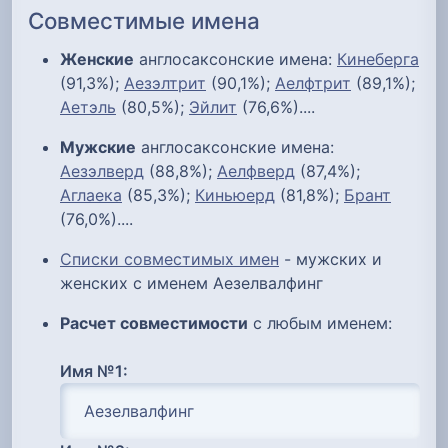
Совместимые имена
Женские
англосаксонские имена:
Кинеберга
(91,3%);
Аезэлтрит
(90,1%);
Аелфтрит
(89,1%);
Аетэль
(80,5%);
Эйлит
(76,6%)....
Мужские
англосаксонские имена:
Аезэлверд
(88,8%);
Аелфверд
(87,4%);
Аглаека
(85,3%);
Киньюерд
(81,8%);
Брант
(76,0%)....
Списки совместимых имен
- мужских и
женских с именем Аезелвалфинг
Расчет совместимости
с любым именем:
Имя №1: