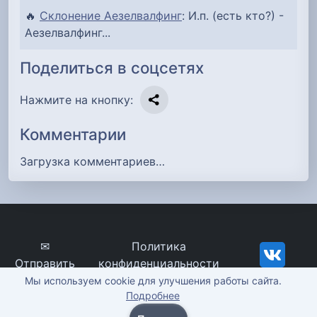
🔥
Склонение Аезелвалфинг
: И.п. (есть кто?) -
Аезелвалфинг...
Поделиться в соцсетях
Нажмите на кнопку:
Комментарии
Загрузка комментариев…
✉
Политика
Отправить
конфиденциальности
сообщение
imena-znachenie.ru, ©
Мы используем cookie для улучшения работы сайта.
Подробнее
2012-2026