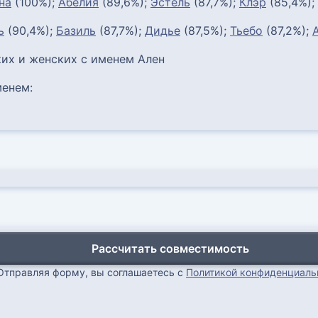
на
(100%);
Абелия
(89,6%);
Эстель
(87,7%);
Клэр
(85,4%);
ь
(90,4%);
Базиль
(87,7%);
Дидье
(87,5%);
Тьебо
(87,2%);
их и женских с именем Ален
енем:
Рассчитать совместимость
Отправляя форму, вы соглашаетесь с
Политикой конфиденциаль