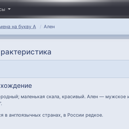
исы
ена на букву А
Ален
арактеристика
схождение
городный; маленькая скала, красивый. Ален — мужское
.
я в англоязычных странах, в России редкое.