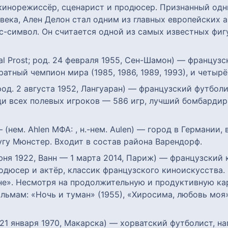
 кинорежиссёр, сценарист и продюсер. Признанный од
ека, Ален Делон стал одним из главных европейских ак
-символ. Он считается одной из самых известных фиг
cal Prost; род. 24 февраля 1955, Сен-Шамон) — францу
атный чемпион мира (1985, 1986, 1989, 1993), и четыр
 род. 2 августа 1952, Лангуаран) — французский футбол
и всех полевых игроков — 586 игр, лучший бомбардир
 (нем. Ahlen МФА: , н.-нем. Aulen) — город в Германии
гу Мюнстер. Входит в состав района Варендорф.
 июня 1922, Ванн — 1 марта 2014, Париж) — французски
дюсер и актёр, классик французского киноискусства.
лне». Несмотря на продолжительную и продуктивную ка
ьмам: «Ночь и туман» (1955), «Хиросима, любовь моя»
; 21 января 1970, Макарска) — хорватский футболист, 