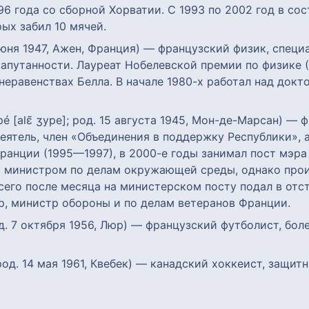
96 года со сборной Хорватии. С 1993 по 2002 год в со
ых забил 10 мячей.
 июня 1947, Ажен, Франция) — французский физик, специ
апутанности. Лауреат Нобелевской премии по физике 
неравенствах Белла. В начале 1980-х работал над док
ppé [alɛ̃ ʒype]; род. 15 августа 1945, Мон-де-Марсан) 
еятель, член «Объединения в поддержку Республики», 
анции (1995—1997), в 2000-е годы занимал пост мэра 
 министром по делам окружающей среды, однако прои
сего после месяца на министерском посту подал в отст
р, министр обороны и по делам ветеранов Франции.
род. 7 октября 1956, Люр) — французский футболист, б
 род. 14 мая 1961, Квебек) — канадский хоккеист, защитн