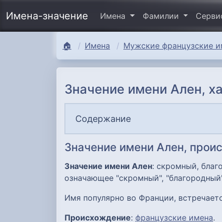
Имена-значение
Имена
Фамилии
Серв
🏠
Имена
Мужские французские им
Значение имени Ален, х
Содержание
Значение имени Ален, прои
Значение имени Ален
: скромный, бла
означающее "скромный", "благородный"
Имя популярно во Франции, встречаетс
Происхождение
:
французские имена
.