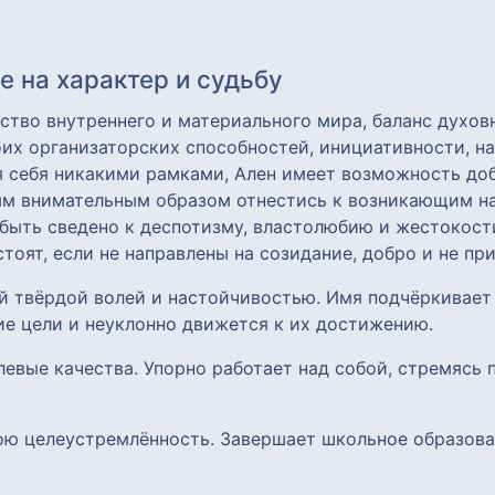
 на характер и судьбу
тство внутреннего и материального мира, баланс духов
оих организаторских способностей, инициативности, н
ая себя никакими рамками, Ален имеет возможность до
ым внимательным образом отнестись к возникающим на
ыть сведено к деспотизму, властолюбию и жестокост
 стоят, если не направлены на созидание, добро и не 
й твёрдой волей и настойчивостью. Имя подчёркивает
ие цели и неуклонно движется к их достижению.
олевые качества. Упорно работает над собой, стремясь
вою целеустремлённость. Завершает школьное образов