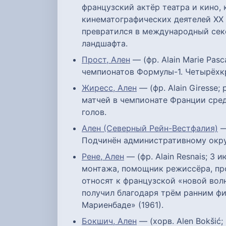
французский актёр театра и кино,
кинематографических деятелей XX в
превратился в международный секс
ландшафта.
Прост, Ален
— (фр. Alain Marie Pas
чемпионатов Формулы-1. Четырёхкр
Жиресс, Ален
— (фр. Alain Giresse;
матчей в чемпионате Франции сред
голов.
Ален (Северный Рейн-Вестфалия)
—
Подчинён административному окру
Рене, Ален
— (фр. Alain Resnais; 3
монтажа, помощник режиссёра, про
относят к французской «новой во
получил благодаря трём ранним фил
Мариенбаде» (1961).
Бокшич, Ален
— (хорв. Alen Bokšić