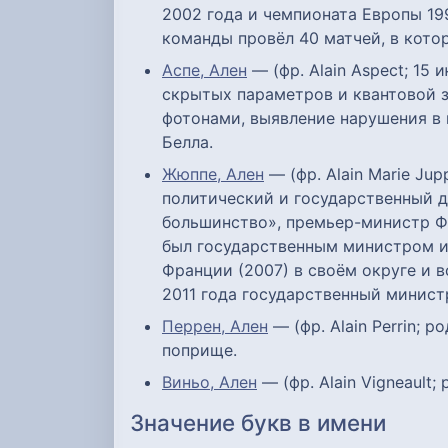
2002 года и чемпионата Европы 19
команды провёл 40 матчей, в котор
Аспе, Ален
— (фр. Alain Aspect; 15
скрытых параметров и квантовой з
фотонами, выявление нарушения в 
Белла.
Жюппе, Ален
— (фр. Alain Marie Ju
политический и государственный д
большинство», премьер-министр Фр
был государственным министром и
Франции (2007) в своём округе и в
2011 года государственный минист
Перрен, Ален
— (фр. Alain Perrin; 
поприще.
Виньо, Ален
— (фр. Alain Vigneault;
Значение букв в имени