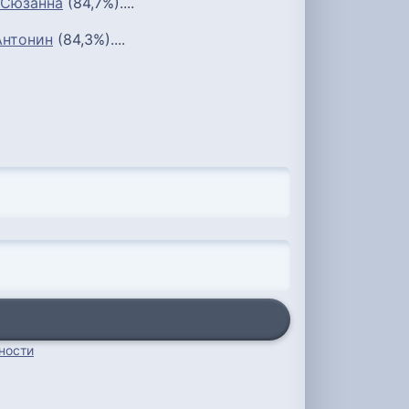
Сюзанна
(84,7%)....
Антонин
(84,3%)....
ности