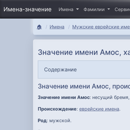
Имена-значение
Имена
Фамилии
Серв
🏠
Имена
Мужские еврейские имен
Значение имени Амос, х
Содержание
Значение имени Амос, про
Значение имени Амос
: несущий бремя,
Происхождение
:
еврейские имена
.
Род
: мужской.