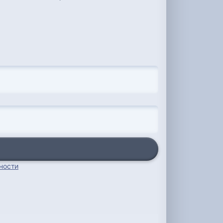
ности