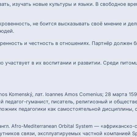
вать, изучать новые культуры и языки. В свободное вр
кровенность, не боится высказывать своё мнение и де
людей.
кренность и честность в отношениях. Партнёр должен
но участвует в их воспитании и развитии. Среди пито
os Komenský, лат. Ioannes Amos Comenius; 28 марта 1
й педагог-гуманист, писатель, религиозный и обществ
ложник педагогики как самостоятельной дисциплины, 
англ. Afro-Mediterranean Orbital System — «африканск
утников связи, эксплуатируемых частной компанией S