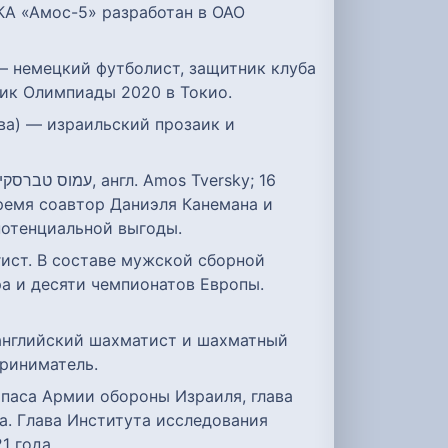
 КА «Амос-5» разработан в ОАО
 — немецкий футболист, защитник клуба
ик Олимпиады 2020 в Токио.
время соавтор Даниэля Канемана и
потенциальной выгоды.
гист. В составе мужской сборной
а и десяти чемпионатов Европы.
— английский шахматист и шахматный
приниматель.
а. Глава Института исследования
1 года.