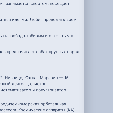
емя занимается спортом, посещает
литься идеями. Любит проводить время
 быть свободолюбивым и открытым к
мцев предпочитает собак крупных пород
592, Нивнице, Южная Моравия — 15
енный деятель, епископ
систематизатор и популяризатор
о-средиземноморская орбитальная
pacecom. Космические аппараты (КА)