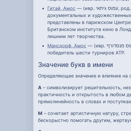
Гитай, Амос
— (ивр. עמוס גיתאי‎, род. 11 октября 1950, Хайфа) — израильский кинематографист, в основном известен как автор
документальных и художественных
представлены в парижском Центре
Британском институте кино в Лонд
лишним лет творчества.
Мансдорф, Амос
— (ивр. עמוס מנסדורף‎; род. 20 ноября 1965 в Тель-Авиве) — израильский профессиональный теннисист,
победитель шести турниров АТР.
Значение букв в имени
Определяющее значение и влияние на
А
– символизирует решительность, нез
практичность и открытость в любом де
прямолинейность в словах и поступках
М
– сочетает артистичную натуру, ст
бескорыстно помогать другим, жертву