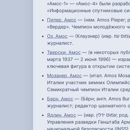
«Амос-1» — «Амос-4» были разработ
«Информационные спутниковые си
Пипер, Амос
— (нем. Amos Pieper; 
«Вердер». Чемпион молодёжного ч
Оз, Амос
— (Клаузнер) (ивр. עמוס עוז‎; 4 мая 1939, Иерусалим — 28 декабря 2018, Петах Тиква) — израильский прозаик и
журналист.
Тверски, Амос
— (в некоторых публикациях ег
марта 1937 — 2 июня 1996) — изра
ключевая фигура в открытии систе
Мозанер, Амос
— (итал. Amos Mosan
Италии участник зимних Олимпийск
Семикратный чемпион Италии сре
Берн, Амос
— (Бёрн; англ. Amos Bu
журналист; редактор шахматного о
Ядлин, Амос
— (ивр. עמוס ידלין‎; род. 20 ноября 1951, Хацерим, Израиль) — генерал-майор запаса Армии обороны Израиля, глава
Управления разведки Генштаба Арм
национальной безопасности (INSS) 