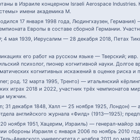
аны в Израиле концерном Israeli Aerospace Industries.
стемы» имени академика М.
родился 17 января 1998 года, Людингхаузен, Германия)
емпионата Европы в составе сборной Германии. Участн
о работ на русском языке — Тверский; ивр. עמוס טברסקי‎, англ. Amos Tversky; 16
ильский психолог, пионер когнитивной науки. Долгое 
матических когнитивных искажений в оценке риска и 
er; род. 12 марта 1995, Тренто) — итальянский кёрлин
их играх 2018 и 2022, участник трёх чемпионатов мир
ди мужчин.
rn; 31 декабря 1848, Халл — 25 ноября 1925, Лондон) 
тдела английского журнала «Филд» (1913—1925); пред
ии обороны Израиля с января 2006 по ноябрь 2010 год
Тель-Авивского университета с ноября 2011 до мая 202