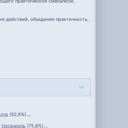
ающего практической смекалкой,
ия действий, объединяя практичность,
эла
(82,8%)....
;
Натаниэль
(75,8%)....