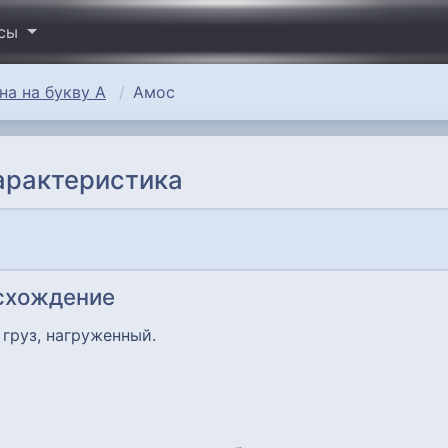
исы
а на букву А
Амос
арактеристика
исхождение
 груз, нагруженный.