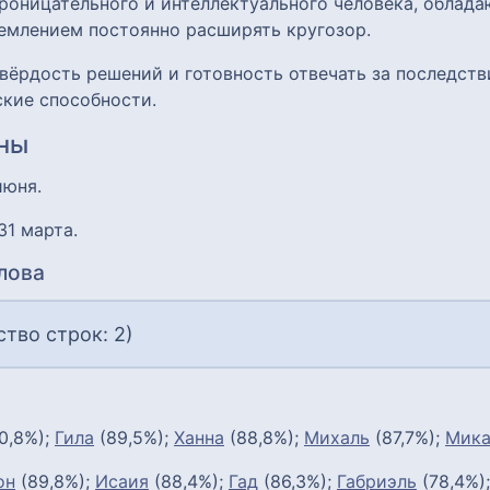
роницательного и интеллектуального человека, облад
емлением постоянно расширять кругозор.
вёрдость решений и готовность отвечать за последств
кие способности.
ины
июня.
 31 марта.
лова
тво строк: 2)
0,8%);
Гила
(89,5%);
Ханна
(88,8%);
Михаль
(87,7%);
Мика
он
(89,8%);
Исаия
(88,4%);
Гад
(86,3%);
Габриэль
(78,4%)