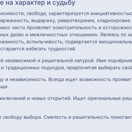
 на характер и судьбу
висимости, свободе, характеризуется инициативностью
ержанность, выдержку, умиротворение, хладнокровие 
 Амос часто проявляет осмотрительность и осторожно
зных делах и межличностных отношениях. Являясь по 
ержанность, вспыльчивость, подвергается эмоциональ
 старается избегать трудностей.
й независимой и решительной натурой. Имя подчёркив
 и традиционных подходов, предпочитая выбирать свой
ду и независимость. Всегда ищет возможность проявить
ощи.
риключений и новых открытий. Ищет оригинальные реш
 и свободу выбора. Смелость и решительность помога