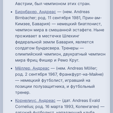
Австрии, был чемпионом этих стран.
Бирнбахер, Андреас
— (нем. Andreas
Birnbacher; род. 11 сентября 1981, Прин-ам-
Кимзее, Бавария) — немецкий биатлонист,
чемпион мира в смешанной эстафете. Ныне
проживает в местечке Шлехинг
федеральной земли Бавария, является
солдатом бундесвера. Тренеры —
олимпийский чемпион, двукратный чемпион
мира Фриц Фишер и Ремо Круг.
Мёллер, Андреас
— (нем. Andreas Möller;
род. 2 сентября 1967, Франкфурт-на-Майне)
— немецкий футболист, игравший на
позиции полузащитника, и футбольный
тренер.
Корнелиус, Андреас
— (дат. Andreas Evald
Cornelius; род. 16 марта 1993, Копенгаген) —
датский футболист, нападающий клуба