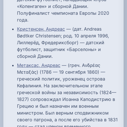
«Копенгаген» и сборной Дании.
Полуфиналист чемпионата Европы 2020
года.
Кристенсен, Андреас
— (дат. Andreas
Bødtker Christensen; род. 10 апреля 1996,
Лиллерёд, Фредериксборг) — датский
футболист, защитник «Барселоны» и
сборной Дании.
Метаксас, Андреас
— (греч. Ανδρέας
Μεταξάς) (1786 — 19 сентября 1860) —
греческий политик, уроженец острова
Кефалиния. На заключительном этапе
греческой войны за независимость (1824—
1827) сопровождал Иоанна Каподистрию в
Грецию и был назначен им военным
министром. Был верным сподвижником
своего патрона, а после его убийства в 1831
году — стал членом временного