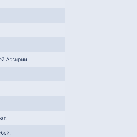
ей Ассирии.
аг.
убей.