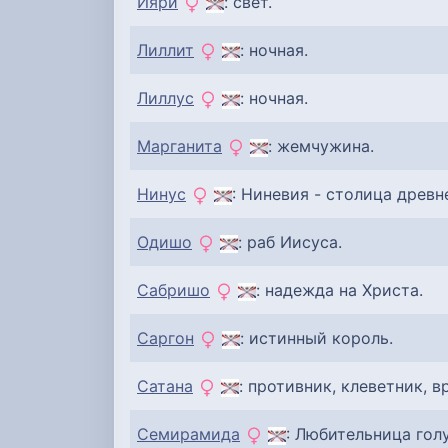
Ияри
: свет.
Лиллит
: ночная.
Лиллус
: ночная.
Марганита
: жемчужина.
Нинус
: Ниневия - столица древн
Одишо
: раб Иисуса.
Сабришо
: надежда на Христа.
Саргон
: истинный король.
Сатана
: противник, клеветник, вр
Семирамида
: Любительница гол