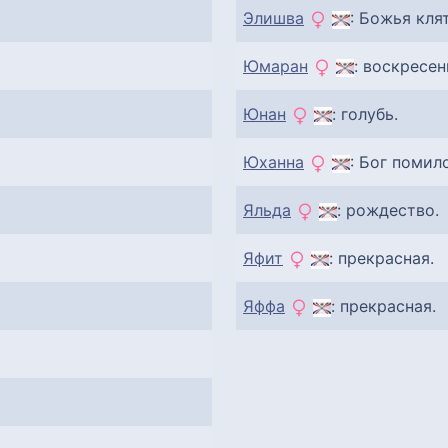
Элишва
: Божья кля
Юмаран
: воскресен
Юнан
: голубь.
Юханна
: Бог помил
Яльда
: рождество.
Яфит
: прекрасная.
Яффа
: прекрасная.