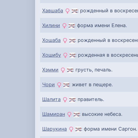
Хавшаба
: рожденный в воскресе
Хилини
: форма имени Елена.
Хошаба
: рожденный в воскресен
Хошибу
: рожденная в воскресень
Хэмми
: грусть, печаль.
Чори
: живет в пещере.
Шалита
: правитель.
Шамиран
: высокие небеса.
Шарукина
: форма имени Саргон.