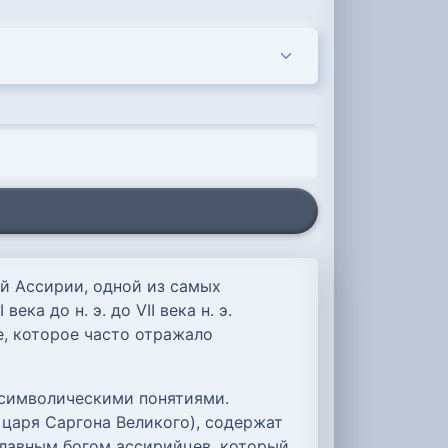
й Ассирии, одной из самых
а до н. э. до VII века н. э.
е, которое часто отражало
 символическими понятиями.
 царя Саргона Великого), содержат
главным богом ассирийцев, который