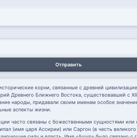
Отправить
исторические корни, связанные с древней цивилизацие
й Древнего Ближнего Востока, существовавшей с XIII век
вние народы, придавали своим именам особое значени
ьные аспекты жизни.
ции часто связаны с божественными сущностями или
ипал (имя царя Ассирии) или Саргон (в честь великого
изирующие силу и власть. Имя «Ашур» было связано с 