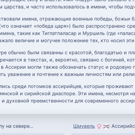
 царства, и часто использовалось в имени, чтобы подч
ствовали имена, отражающие военные победы, божьи б
что означает «победа царя») было распространено ср
имена, такие как Тиглатпаласар и Муршиль (где «палас
ажало величие и могучее положение тех, кто носил эти
уре обычно были связанны с красотой, благодатью и п
ечается в текстах, и, вероятно, связано с богиней, к
в Ассирии могли также обозначать статус и родовую 
ить уважение и почтение к важным личностям или рел
лись среди потомков ассирийцев, которые проживают в
мянской и сирийской диаспоре. Эти имена, несмотря 
 и духовной преемственности для современного ассир
у на севере...
Шмувель
: Ассирийс