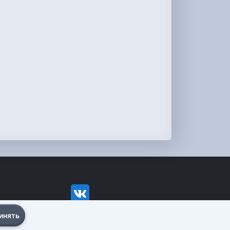
инять