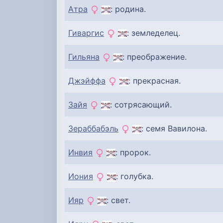
Атра
: родина.
Гиваргис
: земледелец.
Гильяна
: преображение.
Джэйффа
: прекрасная.
Зайя
: сотрясающий.
Зераббабэль
: семя Вавилона.
Инвия
: пророк.
Иония
: голубка.
Ияр
: свет.