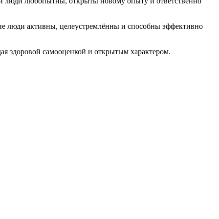
Эти люди любопытны, открыты новому опыту и ответственно
кие люди активны, целеустремлённы и способны эффективно
дая здоровой самооценкой и открытым характером.