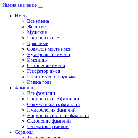
Имена-значение
Имена
Все имена
Женские
Мужские
Национальные
Красивые
Совместимость имен
Нумерология имени
Именины
Склонение имени
Генератор имен
Поиск имен по буквам
Имена года
Фамилии
Все фамилии
Национальные фамилии
Совместимость фамилий
Нумерология фамилий
Национальность по фамилии
Склонение фамилий
Генератор фамилий
Сервисы
Транслитерация