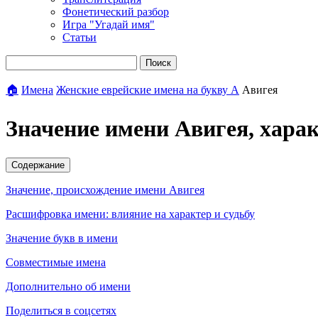
Фонетический разбор
Игра "Угадай имя"
Статьи
Поиск
🏠
Имена
Женские еврейские имена на букву А
Авигея
Значение имени Авигея, хара
Содержание
Значение, происхождение имени Авигея
Расшифровка имени: влияние на характер и судьбу
Значение букв в имени
Совместимые имена
Дополнительно об имени
Поделиться в соцсетях