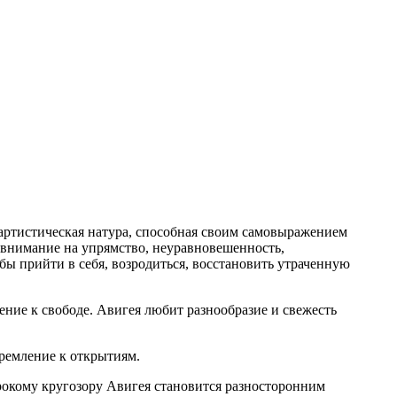
 артистическая натура, способная своим самовыражением
 внимание на упрямство, неуравновешенность,
бы прийти в себя, возродиться, восстановить утраченную
ние к свободе. Авигея любит разнообразие и свежесть
тремление к открытиям.
рокому кругозору Авигея становится разносторонним