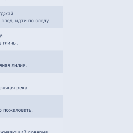
: след, идти по следу.
из глины.
дяная лилия.
енькая река.
о пожаловать.
луживающий доверия,