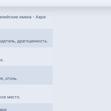
:
одетель, драгоценность.
к.
мя, огонь.
ихое место.