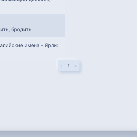
дить, бродить.
:
«
1
»