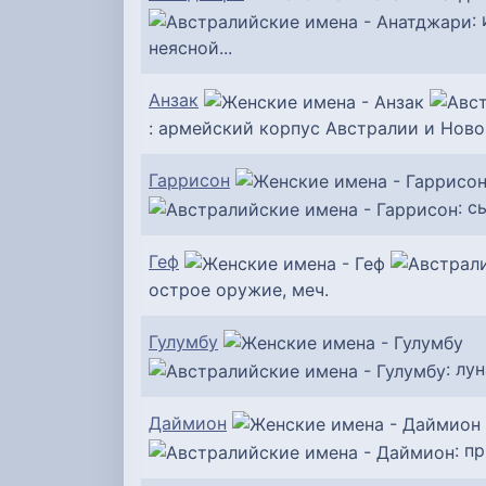
:
неясной...
Анзак
: армейский корпус Австралии и Новой
Гаррисон
: с
Геф
острое оружие, меч.
Гулумбу
: лу
Даймион
: п