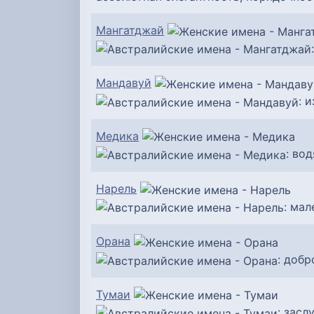
Мангатджай
Мандавуй
: 
Медика
: во
Нарель
: мал
Орана
: добр
Тумаи
: зас