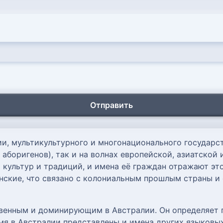
Отправить
и, мультикультурного и многонационального государст
 аборигенов), так и на волнах европейской, азиатской
культур и традиций, и имена её граждан отражают эт
нские, что связано с колониальным прошлым страны и
твенным и доминирующим в Австралии. Он определяет 
мя в Австралии представлены и имена других языковых 