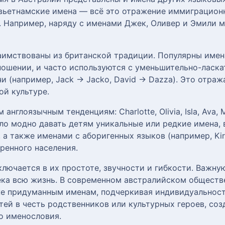
 вьетнамские имена — всё это отражение иммиграцион
. Например, наряду с именами Джек, Оливер и Эмили м
имствованы из британской традиции. Популярны имена 
зношении, и часто используются с уменьшительно-ласк
и (например, Jack → Jacko, David → Dazza). Это отра
ой культуре.
нглоязычным тенденциям: Charlotte, Olivia, Isla, Ava, 
ло модно давать детям уникальные или редкие имена, 
 также именами с аборигенных языков (например, Kirra,
ренного населения.
лючается в их простоте, звучности и гибкости. Важну
ка всю жизнь. В современном австралийском обществ
е придуманным именам, подчеркивая индивидуальност
ей в честь родственников или культурных героев, со
о именословия.