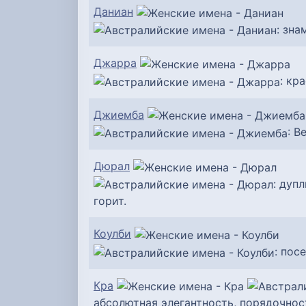
Даниан
: зна
Джарра
: кр
Джиемба
: В
Дюрал
: дуп
горит.
Коулби
: пос
Кра
абсолютная элегантность, порядочнос