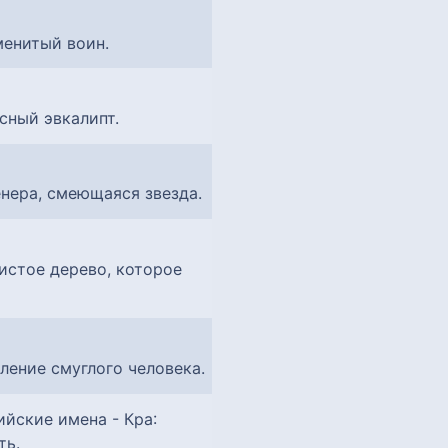
менитый воин.
асный эвкалипт.
енера, смеющаяся звезда.
листое дерево, которое
еление смуглого человека.
:
ть.