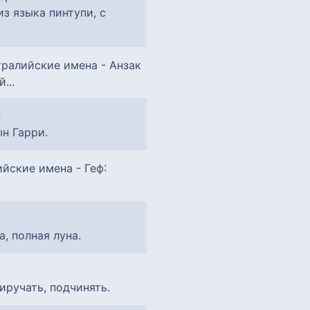
 из языка пинтупи, с
...
ын Гарри.
:
на, полная луна.
риручать, подчинять.