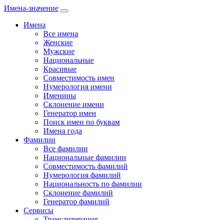
Имена-значение
Имена
Все имена
Женские
Мужские
Национальные
Красивые
Совместимость имен
Нумерология имени
Именины
Склонение имени
Генератор имен
Поиск имен по буквам
Имена года
Фамилии
Все фамилии
Национальные фамилии
Совместимость фамилий
Нумерология фамилий
Национальность по фамилии
Склонение фамилий
Генератор фамилий
Сервисы
Транслитерация