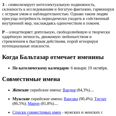
З
– символизирует интеллектуальную подвижность,
склонность к исследованиям и богатую фантазию, гармонируя
с острым умом и наблюдательностью. Однако таким людям
присуща потребность периодически уходить в собственный
внутренний мир, наслаждаясь одиночеством и покоем.
Р
– олицетворяет деятельную, свободолюбивую и творчески
одарённую личность, движимую любопытством и
стремлением к быстрым действиям, порой игнорируя
потенциальные опасности.
Когда Бальтазар отмечает именины
По католическому календарю
: 6 января; 19 октября.
Совместимые имена
Женские
сирийские имена:
Вардия
(84,3%)....
Мужские
сирийские имена:
Варсава
(90,4%);
Тиглат
(86,5%);
Марон
(81,8%)....
Списки совместимых имен
- мужских и женских с