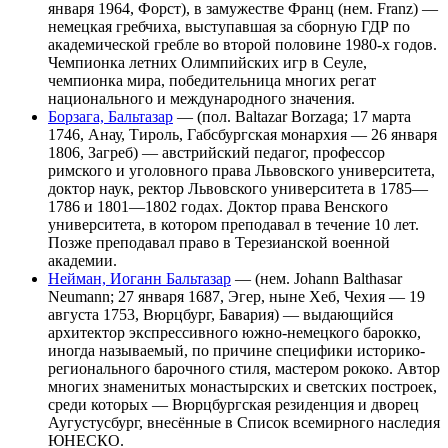
января 1964, Форст), в замужестве Франц (нем. Franz) —
немецкая гребчиха, выступавшая за сборную ГДР по
академической гребле во второй половине 1980-х годов.
Чемпионка летних Олимпийских игр в Сеуле,
чемпионка мира, победительница многих регат
национального и международного значения.
Борзага, Бальтазар
— (пол. Baltazar Borzaga; 17 марта
1746, Анау, Тироль, Габсбургская монархия — 26 января
1806, Загреб) — австрийский педагог, профессор
римского и уголовного права Львовского университета,
доктор наук, ректор Львовского университета в 1785—
1786 и 1801—1802 годах. Доктор права Венского
университета, в котором преподавал в течение 10 лет.
Позже преподавал право в Терезианской военной
академии.
Нейман, Иоганн Бальтазар
— (нем. Johann Balthasar
Neumann; 27 января 1687, Эгер, ныне Хеб, Чехия — 19
августа 1753, Вюрцбург, Бавария) — выдающийся
архитектор экспрессивного южно-немецкого барокко,
иногда называемый, по причине специфики историко-
регионального барочного стиля, мастером рококо. Автор
многих знаменитых монастырских и светских построек,
среди которых — Вюрцбургская резиденция и дворец
Аугустусбург, внесённые в Список всемирного наследия
ЮНЕСКО.