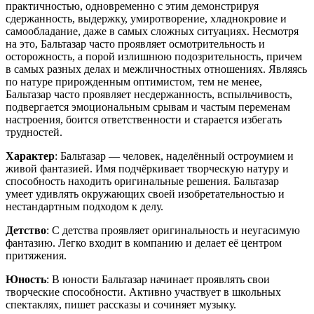
практичностью, одновременно с этим демонстрируя
сдержанность, выдержку, умиротворение, хладнокровие и
самообладание, даже в самых сложных ситуациях. Несмотря
на это, Бальтазар часто проявляет осмотрительность и
осторожность, а порой излишнюю подозрительность, причем
в самых разных делах и межличностных отношениях. Являясь
по натуре прирожденным оптимистом, тем не менее,
Бальтазар часто проявляет несдержанность, вспыльчивость,
подвергается эмоциональным срывам и частым переменам
настроения, боится ответственности и старается избегать
трудностей.
Характер
: Бальтазар — человек, наделённый остроумием и
живой фантазией. Имя подчёркивает творческую натуру и
способность находить оригинальные решения. Бальтазар
умеет удивлять окружающих своей изобретательностью и
нестандартным подходом к делу.
Детство
: С детства проявляет оригинальность и неугасимую
фантазию. Легко входит в компанию и делает её центром
притяжения.
Юность
: В юности Бальтазар начинает проявлять свои
творческие способности. Активно участвует в школьных
спектаклях, пишет рассказы и сочиняет музыку.