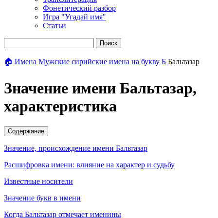
Фонетический разбор
Игра "Угадай имя"
Статьи
Поиск
🏠
Имена
Мужские сирийские имена на букву Б
Бальтазар
Значение имени Бальтазар,
характеристика
Содержание
Значение, происхождение имени Бальтазар
Расшифровка имени: влияние на характер и судьбу
Известные носители
Значение букв в имени
Когда Бальтазар отмечает именины