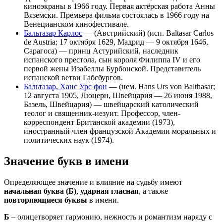
киноэкраны в 1966 году. Первая актёрская работа Анны
Вяземски. Премьера фильма состоялась в 1966 году на
Венецианском кинофестивале.
Бальтазар Карлос
— (Австрийский) (исп. Baltasar Carlos
de Austria; 17 октября 1629, Мадрид — 9 октября 1646,
Сарагоса) — принц Астурийский, наследник
испанского престола, сын короля Филиппа IV и его
первой жены Изабеллы Бурбонской. Представитель
испанской ветви Габсбургов.
Бальтазар, Ханс Урс фон
— (нем. Hans Urs von Balthasar;
12 августа 1905, Люцерн, Швейцария — 26 июня 1988,
Базель, Швейцария) — швейцарский католический
теолог и священник-иезуит. Профессор, член-
корреспондент Британской академии (1973),
иностранный член французской Академии моральных и
политических наук (1974).
Значение букв в имени
Определяющее значение и влияние на судьбу имеют
начальная буква (Б)
,
ударная гласная
, а также
повторяющиеся буквы
в имени.
Б
– олицетворяет гармонию, нежность и романтизм наряду с