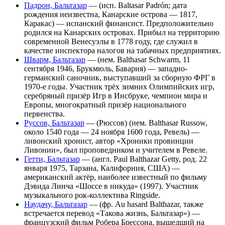
Падрон, Бальтазар
— (исп. Baltasar Padrón; дата
рождения неизвестна, Канарские острова — 1817,
Каракас) — испанский финансист. Предположительно
родился на Канарских островах. Прибыл на территорию
современной Венесуэлы в 1778 году, где служил в
качестве инспектора налогов на табачных предприятиях.
Шварм, Бальтазар
— (нем. Balthasar Schwarm, 11
сентября 1946, Брукмюль, Бавария) — западно-
германский саночник, выступавший за сборную ФРГ в
1970-е годы. Участник трёх зимних Олимпийских игр,
серебряный призёр Игр в Инсбруке, чемпион мира и
Европы, многократный призёр национального
первенства.
Руссов, Бальтазар
— (Рюссов) (нем. Balthasar Russow,
около 1540 года — 24 ноября 1600 года, Ревель) —
ливонский хронист, автор «Хроники провинции
Ливонии», был проповедником и учителем в Ревеле.
Гетти, Бальтазар
— (англ. Paul Balthazar Getty, род. 22
января 1975, Тарзана, Калифорния, США) —
американский актёр, наиболее известный по фильму
Дэвида Линча «Шоссе в никуда» (1997). Участник
музыкального рок-коллектива Ringside.
Наудачу, Бальтазар
— (фр. Au hasard Balthazar, также
встречается перевод «Такова жизнь, Бальтазар») —
французский фильм Робера Брессона, вышедший на