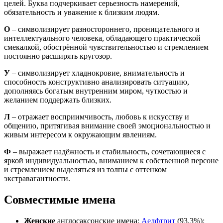
целей. Буква подчеркивает серьезность намерений,
обязательность и уважение к близким людям.
О
– символизирует разностороннего, проницательного и
интеллектуального человека, обладающего практической
смекалкой, обострённой чувствительностью и стремлением
постоянно расширять кругозор.
У
– символизирует хладнокровие, внимательность и
способность конструктивно анализировать ситуацию,
дополняясь богатым внутренним миром, чуткостью и
желанием поддержать близких.
Л
– отражает восприимчивость, любовь к искусству и
общению, притягивая внимание своей эмоциональностью и
живым интересом к окружающим явлениям.
Ф
– выражает надёжность и стабильность, сочетающиеся с
яркой индивидуальностью, вниманием к собственной персоне
и стремлением выделяться из толпы с оттенком
экстравагантности.
Совместимые имена
Женские
англосаксонские имена:
Аелфтрит
(93,3%);