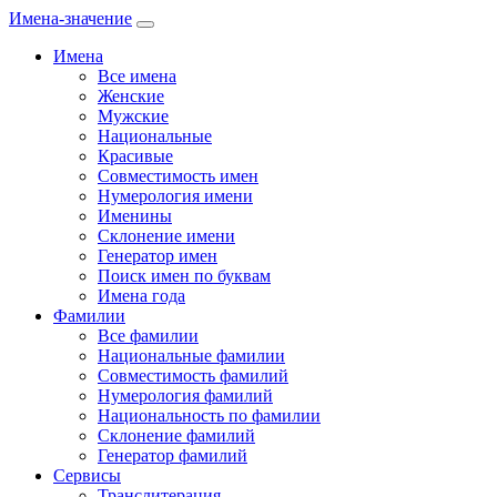
Имена-значение
Имена
Все имена
Женские
Мужские
Национальные
Красивые
Совместимость имен
Нумерология имени
Именины
Склонение имени
Генератор имен
Поиск имен по буквам
Имена года
Фамилии
Все фамилии
Национальные фамилии
Совместимость фамилий
Нумерология фамилий
Национальность по фамилии
Склонение фамилий
Генератор фамилий
Сервисы
Транслитерация