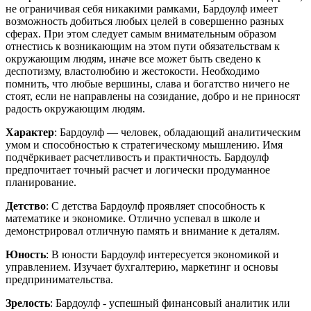
не ограничивая себя никакими рамками, Бардоулф имеет
возможность добиться любых целей в совершенно разных
сферах. При этом следует самым внимательным образом
отнестись к возникающим на этом пути обязательствам к
окружающим людям, иначе все может быть сведено к
деспотизму, властолюбию и жестокости. Необходимо
помнить, что любые вершины, слава и богатство ничего не
стоят, если не направлены на созидание, добро и не приносят
радость окружающим людям.
Характер
: Бардоулф — человек, обладающий аналитическим
умом и способностью к стратегическому мышлению. Имя
подчёркивает расчетливость и практичность. Бардоулф
предпочитает точный расчет и логически продуманное
планирование.
Детство
: С детства Бардоулф проявляет способность к
математике и экономике. Отлично успевал в школе и
демонстрировал отличную память и внимание к деталям.
Юность
: В юности Бардоулф интересуется экономикой и
управлением. Изучает бухгалтерию, маркетинг и основы
предпринимательства.
Зрелость
: Бардоулф - успешный финансовый аналитик или