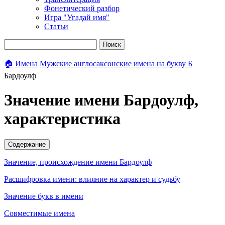
Фонетический разбор
Игра "Угадай имя"
Статьи
Поиск
🏠
Имена
Мужские англосаксонские имена на букву Б
Бардоулф
Значение имени Бардоулф,
характеристика
Содержание
Значение, происхождение имени Бардоулф
Расшифровка имени: влияние на характер и судьбу
Значение букв в имени
Совместимые имена