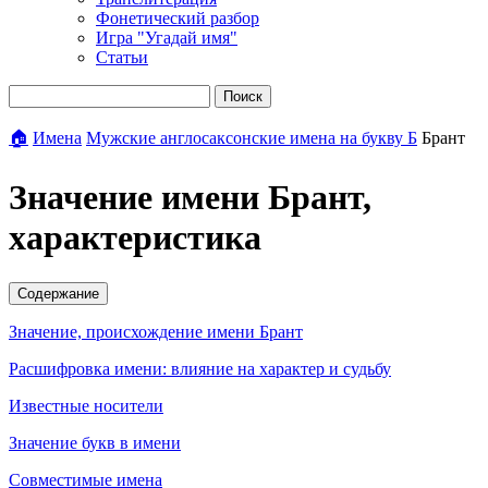
Фонетический разбор
Игра "Угадай имя"
Статьи
Поиск
🏠
Имена
Мужские англосаксонские имена на букву Б
Брант
Значение имени Брант,
характеристика
Содержание
Значение, происхождение имени Брант
Расшифровка имени: влияние на характер и судьбу
Известные носители
Значение букв в имени
Совместимые имена