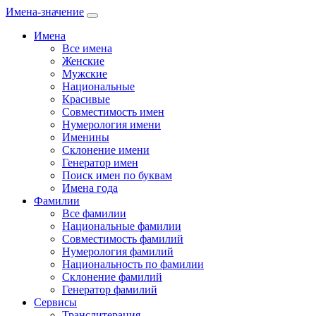
Имена-значение
Имена
Все имена
Женские
Мужские
Национальные
Красивые
Совместимость имен
Нумерология имени
Именины
Склонение имени
Генератор имен
Поиск имен по буквам
Имена года
Фамилии
Все фамилии
Национальные фамилии
Совместимость фамилий
Нумерология фамилий
Национальность по фамилии
Склонение фамилий
Генератор фамилий
Сервисы
Транслитерация