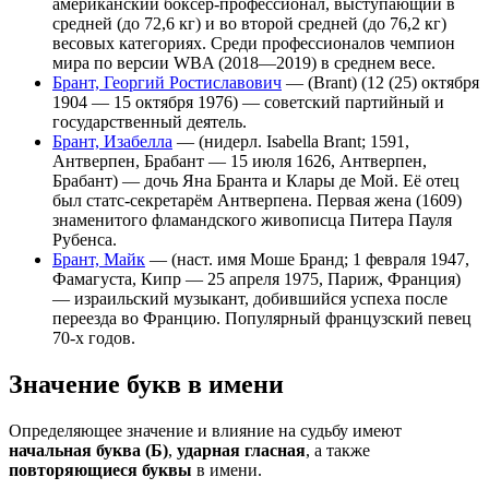
американский боксёр-профессионал, выступающий в
средней (до 72,6 кг) и во второй средней (до 76,2 кг)
весовых категориях. Среди профессионалов чемпион
мира по версии WBA (2018—2019) в среднем весе.
Брант, Георгий Ростиславович
— (Brant) (12 (25) октября
1904 — 15 октября 1976) — советский партийный и
государственный деятель.
Брант, Изабелла
— (нидерл. Isabella Brant; 1591,
Антверпен, Брабант — 15 июля 1626, Антверпен,
Брабант) — дочь Яна Бранта и Клары де Мой. Её отец
был статс-секретарём Антверпена. Первая жена (1609)
знаменитого фламандского живописца Питера Пауля
Рубенса.
Брант, Майк
— (наст. имя Моше Бранд; 1 февраля 1947,
Фамагуста, Кипр — 25 апреля 1975, Париж, Франция)
— израильский музыкант, добившийся успеха после
переезда во Францию. Популярный французский певец
70-х годов.
Значение букв в имени
Определяющее значение и влияние на судьбу имеют
начальная буква (Б)
,
ударная гласная
, а также
повторяющиеся буквы
в имени.