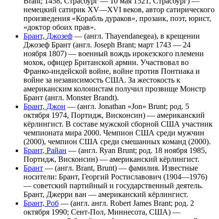
Brant; 1458, Страсбург — 10 мая 1521, Страсбург) —
немецкий сатирик XV—XVI веков, автор сатирического
произведения «Корабль дураков», прозаик, поэт, юрист,
«доктор обоих прав».
Брант, Джозеф
— (англ. Thayendanegea), в крещении
Джозеф Брант (англ. Joseph Brant; март 1743 — 24
ноября 1807) — военный вождь ирокезского племени
мохок, офицер Британской армии. Участвовал во
Франко-индейской войне, войне против Понтиака и
войне за независимость США. За жестокость к
американским колонистам получил прозвище Монстр
Брант (англ. Monster Brandt).
Брант, Джон
— (англ. Jonathan «Jon» Brunt; род. 5
октября 1974, Портидж, Висконсин) — американский
кёрлингист. В составе мужской сборной США участник
чемпионата мира 2000. Чемпион США среди мужчин
(2000), чемпион США среди смешанных команд (2000).
Брант, Райан
— (англ. Ryan Brunt; род. 18 ноября 1985,
Портидж, Висконсин) — американский кёрлингист.
Брант
— (англ. Brant, Brunt) — фамилия. Известные
носители: Брант, Георгий Ростиславович (1904—1976)
— советский партийный и государственный деятель.
Брант, Джерри ван — американский кёрлингист.
Брант, Роб
— (англ. англ. Robert James Brant; род. 2
октября 1990; Сент-Пол, Миннесота, США) —