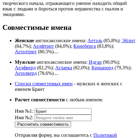
творческого начала, отражающего умение находить общий
язык с людьми и бороться против неравенства с пылом и
эмоциями.
Совместимые имена
Женские
англосаксонские имена:
Аетэль
(85,8%);
Эйлит
(84,7%);
Аелфтрит
(84,0%);
Кинеберга
(83,8%);
Аезэлтрит
(80,5%)....
Мужские
англосаксонские имена:
Идгар
(90,0%);
Аелфверд
(82,2%);
Аглаека
(82,0%);
Киньюерд
(79,3%);
Аезэлверд
(78,6%)....
Списки совместимых имен
- мужских и женских с
именем Брант
Расчет совместимости
с любым именем:
Имя №1:
Имя №2:
Рассчитать совместимость
Отправляя форму, вы соглашаетесь с
Политикой