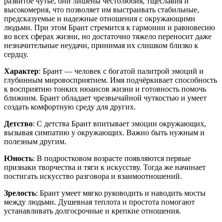
развитое чутье, они лишены честолюбия, тщеславия и
высокомерия, что позволяет им выстраивать стабильные,
предсказуемые и надежные отношения с окружающими
людьми. При этом Брант стремится к гармонии и равновесию
во всех сферах жизни, но достаточно тяжело переносит даже
незначительные неудачи, принимая их слишком близко к
сердцу.
Характер
: Брант — человек с богатой палитрой эмоций и
глубинным мировосприятием. Имя подчёркивает способность
к восприятию тонких нюансов жизни и готовность помочь
ближним. Брант обладает чрезвычайной чуткостью и умеет
создать комфортную среду для других.
Детство
: С детства Брант впитывает эмоции окружающих,
вызывая симпатию у окружающих. Важно быть нужным и
полезным другим.
Юность
: В подростковом возрасте появляются первые
признаки творчества и тяги к искусству. Тогда же начинает
постигать искусство разговора и взаимоотношений.
Зрелость
: Брант умеет мягко руководить и наводить мосты
между людьми. Душевная теплота и простота помогают
устанавливать долгосрочные и крепкие отношения.