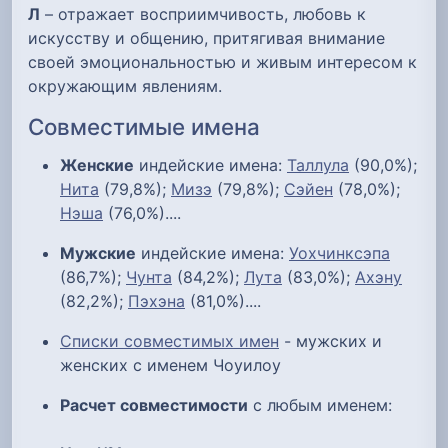
Л
– отражает восприимчивость, любовь к
искусству и общению, притягивая внимание
своей эмоциональностью и живым интересом к
окружающим явлениям.
Совместимые имена
Женские
индейские имена:
Таллула
(90,0%);
Нита
(79,8%);
Мизэ
(79,8%);
Сэйен
(78,0%);
Нэша
(76,0%)....
Мужские
индейские имена:
Уохчинксэпа
(86,7%);
Чунта
(84,2%);
Лута
(83,0%);
Ахэну
(82,2%);
Пэхэна
(81,0%)....
Списки совместимых имен
- мужских и
женских с именем Чоуилоу
Расчет совместимости
с любым именем: