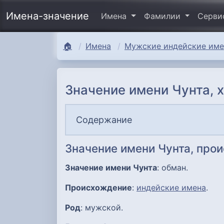
Имена-значение
Имена
Фамилии
Серв
🏠
Имена
Мужские индейские имен
Значение имени Чунта, 
Содержание
Значение имени Чунта, про
Значение имени Чунта
: обман.
Происхождение
:
индейские имена
.
Род
: мужской.