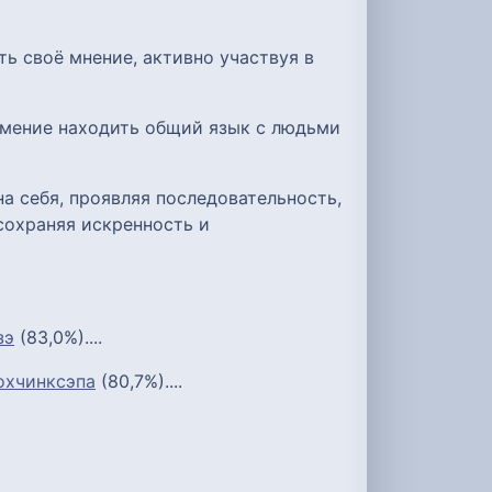
ь своё мнение, активно участвуя в
умение находить общий язык с людьми
а себя, проявляя последовательность,
сохраняя искренность и
зэ
(83,0%)....
охчинксэпа
(80,7%)....