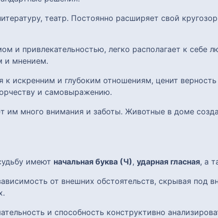
 литературу, театр. Постоянно расширяет свой кругозо
ом и привлекательностью, легко располагает к себе л
 и мнением.
я к искренним и глубоким отношениям, ценит верность
ворчеству и самовыражению.
яет им много внимания и заботы. Животные в доме соз
 судьбу имеют
начальная буква (Ч)
,
ударная гласная
, а 
ависимость от внешних обстоятельств, скрывая под в
х.
ательность и способность конструктивно анализирова