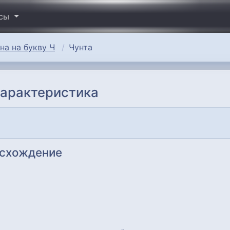
исы
а на букву Ч
Чунта
характеристика
исхождение