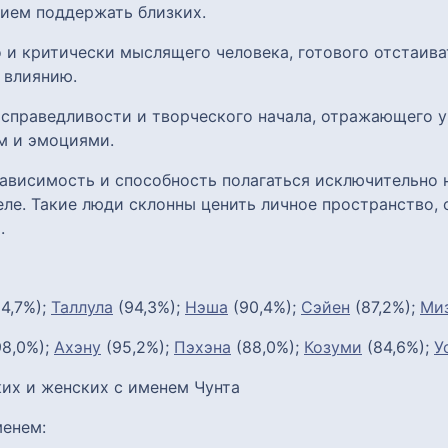
ием поддержать близких.
 и критически мыслящего человека, готового отстаиват
 влиянию.
, справедливости и творческого начала, отражающего 
м и эмоциями.
ависимость и способность полагаться исключительно н
ле. Такие люди склонны ценить личное пространство, 
.
4,7%);
Таллула
(94,3%);
Нэша
(90,4%);
Сэйен
(87,2%);
Ми
8,0%);
Ахэну
(95,2%);
Пэхэна
(88,0%);
Козуми
(84,6%);
У
их и женских с именем Чунта
енем: