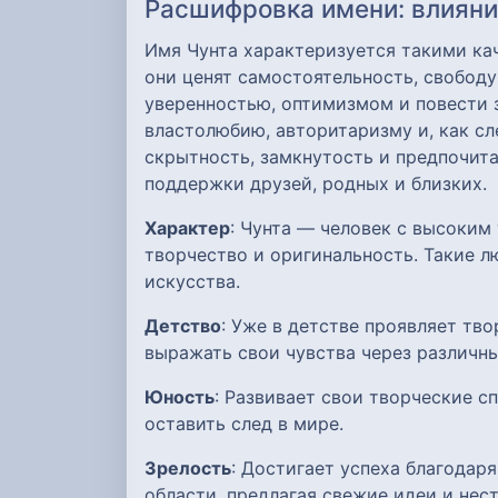
Расшифровка имени: влияние
Имя Чунта характеризуется такими кач
они ценят самостоятельность, свобод
уверенностью, оптимизмом и повести 
властолюбию, авторитаризму и, как с
скрытность, замкнутость и предпочит
поддержки друзей, родных и близких.
Характер
: Чунта — человек с высоки
творчество и оригинальность. Такие 
искусства.
Детство
: Уже в детстве проявляет тв
выражать свои чувства через различн
Юность
: Развивает свои творческие с
оставить след в мире.
Зрелость
: Достигает успеха благодар
области, предлагая свежие идеи и нес