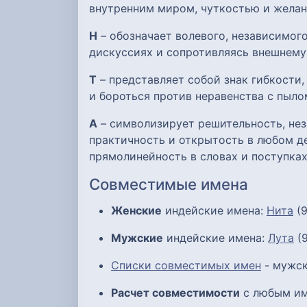
внутренним миром, чуткостью и желан
Н
– обозначает волевого, независимого
дискуссиях и сопротивляясь внешнему
Т
– представляет собой знак гибкости
и бороться против неравенства с пыло
А
– символизирует решительность, нез
практичность и открытость в любом де
прямолинейность в словах и поступках
Совместимые имена
Женские
индейские имена:
Нита
(9
Мужские
индейские имена:
Лута
(9
Списки совместимых имен
- мужск
Расчет совместимости
с любым им