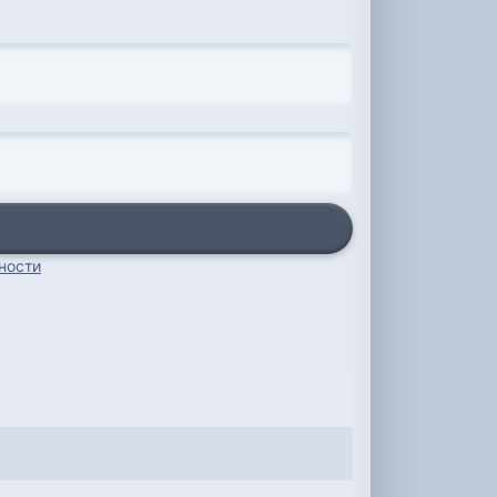
ности