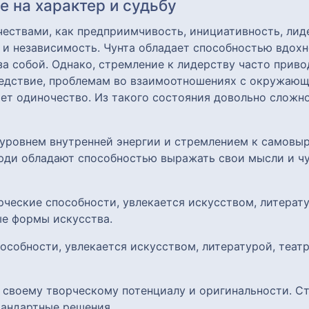
 на характер и судьбу
ествами, как предприимчивость, инициативность, лиде
у и независимость. Чунта обладает способностью вдо
за собой. Однако, стремление к лидерству часто прив
ледствие, проблемам во взаимоотношениях с окружающ
ает одиночество. Из такого состояния довольно сложн
м уровнем внутренней энергии и стремлением к самов
люди обладают способностью выражать свои мысли и ч
орческие способности, увлекается искусством, литерат
ые формы искусства.
пособности, увлекается искусством, литературой, теат
я своему творческому потенциалу и оригинальности. С
тандартные решения.