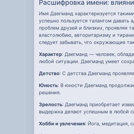
Расшифровка имени: влияние
Имя Даегманд характеризуется такими 
успешно пользуется талантом давать а
проблем друзей и близких, проявляя т
властолюбию, авторитаризму и тирани
следует забывать, что окружающие та
Характер
: Даегманд — человек, облад
любой ситуации. Даегманд умеет сохр
Детство
: С детства Даегманд проявля
Юность
: В юности Даегманд продолжа
решения.
Зрелость
: Даегманд приобретает изве
выдержка делают успешным в любой с
Хобби и увлечения
: Йога, медитация,