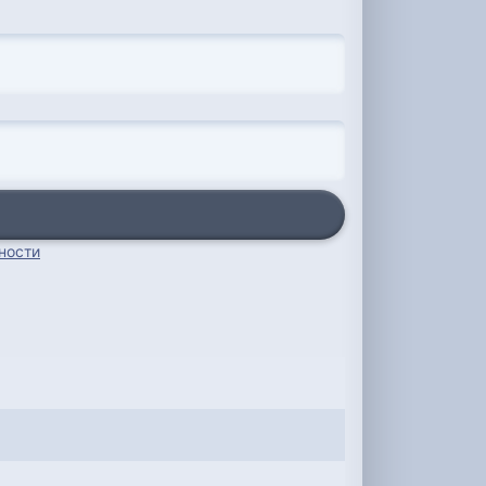
ности