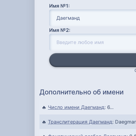
Имя №1:
Имя №2:
Дополнительно об имени
🔥
Число имени Даегманд
: 6...
🔥
Транслитерация Даегманд
: Daegman