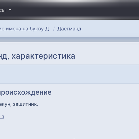
исы
е имена на букву Д
Даегманд
д, характеристика
 происхождение
екун, защитник.
на
.