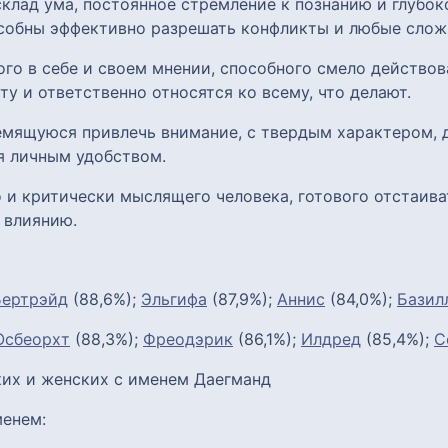
клад ума, постоянное стремление к познанию и глубок
собны эффективно разрешать конфликты и любые слож
го в себе и своем мнении, способного смело действов
 и ответственно относятся ко всему, что делают.
ремящуюся привлечь внимание, с твердым характером,
я личным удобством.
 и критически мыслящего человека, готового отстаиват
 влиянию.
Бертрэйд
(88,6%);
Эльгифа
(87,9%);
Аннис
(84,0%);
Базил
Осбеорхт
(88,3%);
Фреодэрик
(86,1%);
Илдред
(85,4%);
С
их и женских с именем Даегманд
енем: