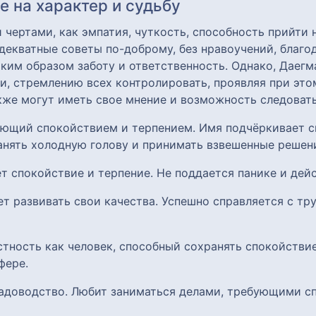
 на характер и судьбу
чертами, как эмпатия, чуткость, способность прийти 
декватные советы по-доброму, без нравоучений, благ
аким образом заботу и ответственность. Однако, Даегм
и, стремлению всех контролировать, проявляя при эт
кже могут иметь свое мнение и возможность следовать
ающий спокойствием и терпением. Имя подчёркивает с
анять холодную голову и принимать взвешенные решен
ет спокойствие и терпение. Не поддается панике и дей
ет развивать свои качества. Успешно справляется с т
стность как человек, способный сохранять спокойствие
фере.
 садоводство. Любит заниматься делами, требующими с