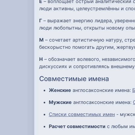
Е
– воплощает острый аналитический с
люди активны, целеустремлённы и спо
Г
– выражает энергию лидера, уверенно
люди любопытны, открыты новому опыту
М
– сочетает артистичную натуру, ст
бескорыстно помогать другим, жертву
Н
– обозначает волевого, независимого
дискуссиях и сопротивляясь внешнему
Совместимые имена
Женские
англосаксонские имена:
Мужские
англосаксонские имена:
Списки совместимых имен
- мужск
Расчет совместимости
с любым им