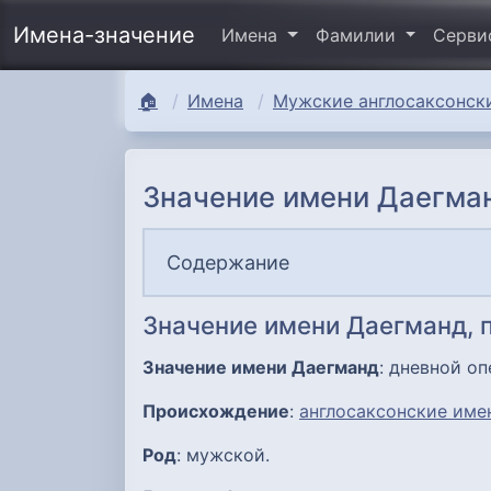
Имена-значение
Имена
Фамилии
Серв
🏠
Имена
Мужские англосаксонски
Значение имени Даегман
Содержание
Значение имени Даегманд,
Значение имени Даегманд
: дневной оп
Происхождение
:
англосаксонские име
Род
: мужской.