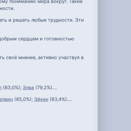
ому пониманию мира вокруг. Такие
ности.
ать и решать любые трудности. Эти
 добрым сердцем и готовностью
ь своё мнение, активно участвуя в
л
(83,0%);
Элва
(79,2%)....
елвин
(85,0%);
Эйкен
(83,4%)....