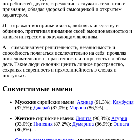
потребностей других, стремление заслужить симпатию и
признание, обладая здоровой самооценкой и открытым
характером.
Л
– отражает восприимчивость, любовь к искусству и
общению, притягивая внимание своей эмоциональностью и
живым интересом к окружающим явлениям.
А
– символизирует решительность, независимость и
способность полагаться исключительно на себя, проявляя
последовательность, практичность и открытость в любом
деле. Такие люди склонны ценить личное пространство,
сохраняя искренность и прямолинейность в словах и
поступках.
Совместимые имена
Мужские
сирийские имена:
Ахикар
(91,3%);
Камбусия
(87,5%);
Джераб
(87,0%);
Марона
(86,5%)....
Женские
сирийские имена:
Лилита
(96,3%);
Атурия
(93,0%);
Ниневия
(87,2%);
Думарина
(86,9%);
Энната
(86,8%)....