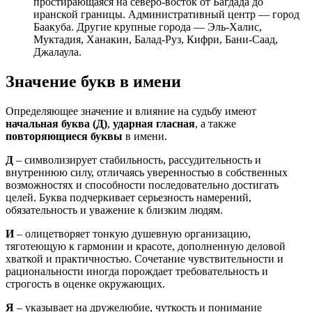
простирающаяся на северо-восток от Багдада до
иранской границы. Административный центр — город
Баакуба. Другие крупные города — Эль-Халис,
Муктадия, Ханакин, Балад-Руз, Кифри, Бани-Саад,
Джалаула.
Значение букв в имени
Определяющее значение и влияние на судьбу имеют
начальная буква (Д)
,
ударная гласная
, а также
повторяющиеся буквы
в имени.
Д
– символизирует стабильность, рассудительность и
внутреннюю силу, отличаясь уверенностью в собственных
возможностях и способности последовательно достигать
целей. Буква подчеркивает серьезность намерений,
обязательность и уважение к близким людям.
И
– олицетворяет тонкую душевную организацию,
тяготеющую к гармонии и красоте, дополненную деловой
хваткой и практичностью. Сочетание чувствительности и
рациональности иногда порождает требовательность и
строгость в оценке окружающих.
Я
– указывает на дружелюбие, чуткость и понимание