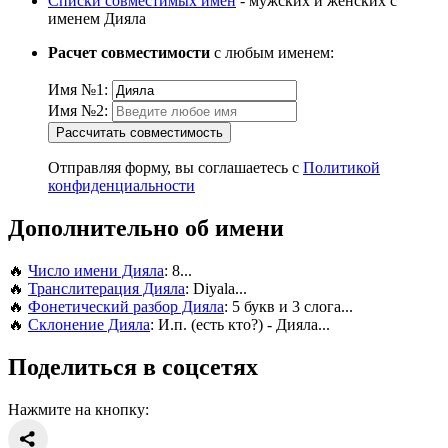
Списки совместимых имен
- мужских и женских с
именем Дияла
Расчет совместимости
с любым именем:
Имя №1:
Имя №2:
Рассчитать совместимость
Отправляя форму, вы соглашаетесь с
Политикой
конфиденциальности
Дополнительно об имени
🔥
Число имени Дияла
: 8...
🔥
Транслитерация Дияла
: Diyala...
🔥
Фонетический разбор Дияла
: 5 букв и 3 слога...
🔥
Склонение Дияла
: И.п. (есть кто?) - Дияла...
Поделиться в соцсетях
Нажмите на кнопку: