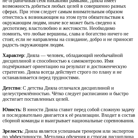
не ограничивая себя никакими рамками, Дияла имеет
возможность добиться любых целей в совершенно разных
сферах. При этом следует самым внимательным образом
отнестись к возникающим на этом пути обязательствам к
окружающим людям, иначе все может быть сведено к
деспотизму, властолюбию и жестокости. Необходимо
помнить, что любые вершины, слава и богатство ничего не
стоят, если не направлены на созидание, добро и не приносят
радость окружающим людям.
Характер
: Дияла — человек, обладающий необычайной
дисциплиной и способностью к самоконтролю. Имя
подчёркивает ориентацию на результат и достиженческую
стратегию. Дияла всегда действует строго по плану и не
останавливается перед трудностями.
Детство
: С детства Дияла отличался дисциплиной и
целеустремлённостью. Чётко следует расписанию и быстро
достигает поставленных целей.
Юность
: В юности Дияла ставит перед собой сложную задачу
и последовательно двигается к её реализации. Входит в состав
сборной команды и выигрывает национальные соревнования.
Зрелость
: Дияла является успешным тренером или экспертом
по эффективности. Методика обучения и строгая дисциплина