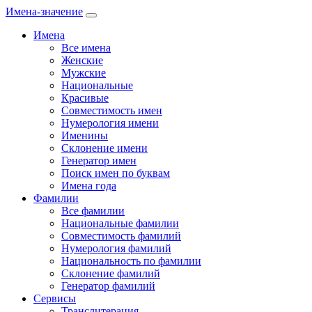
Имена-значение
Имена
Все имена
Женские
Мужские
Национальные
Красивые
Совместимость имен
Нумерология имени
Именины
Склонение имени
Генератор имен
Поиск имен по буквам
Имена года
Фамилии
Все фамилии
Национальные фамилии
Совместимость фамилий
Нумерология фамилий
Национальность по фамилии
Склонение фамилий
Генератор фамилий
Сервисы
Транслитерация