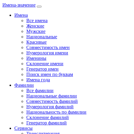
Имена-значение
Имена
Все имена
Женские
Мужские
Национальные
Красивые
Совместимость имен
Нумерология имени
Именины
Склонение имени
Генератор имен
Поиск имен по буквам
Имена года
Фамилии
Все фамилии
Национальные фамилии
Совместимость фамилий
Нумерология фамилий
Национальность по фамилии
Склонение фамилий
Генератор фамилий
Сервисы
Транслитерация