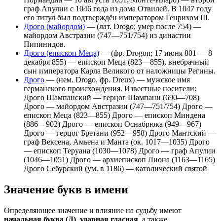
граф Апулии с 1046 года из дома Отвилей. В 1047 году
его титул был подтверждён императором Генрихом III.
Дрого (майордом)
— (лат. Drogo; умер после 754) —
майордом Австразии (747—751/754) из династии
Пипинидов.
Дрого (епископ Меца)
— (фр. Drogon; 17 июня 801 — 8
декабря 855) — епископ Меца (823—855), внебрачный
сын императора Карла Великого от наложницы Регины.
Дрого
— (нем. Drogo, фр. Dreux) — мужское имя
германского происхождения. Известные носители:
Дрого Шампанский — герцог Шампани (690—708)
Дрого — майордом Австразии (747—751/754) Дрого —
епископ Меца (823—855) Дрого — епископ Миндена
(886—902) Дрого — епископ Оснабрюка (949—967)
Дрого — герцог Бретани (952—958) Дрого Мантский —
граф Вексена, Амьена и Манта (ок. 1017—1035) Дрого
— епископ Теруана (1030—1078) Дрого — граф Апулии
(1046—1051) Дрого — архиепископ Лиона (1163—1165)
Дрого Себурский (ум. в 1186) — католический святой
Значение букв в имени
Определяющее значение и влияние на судьбу имеют
начальная буква (Д)
,
ударная гласная
, а также