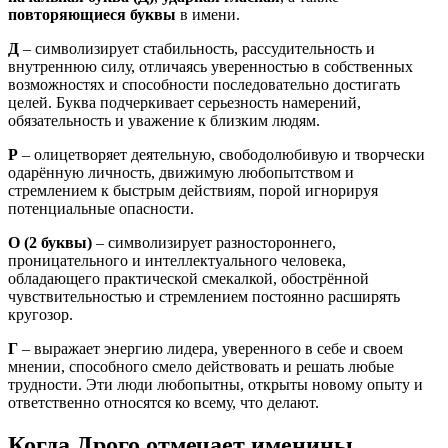
повторяющиеся буквы
в имени.
Д
– символизирует стабильность, рассудительность и
внутреннюю силу, отличаясь уверенностью в собственных
возможностях и способности последовательно достигать
целей. Буква подчеркивает серьезность намерений,
обязательность и уважение к близким людям.
Р
– олицетворяет деятельную, свободолюбивую и творчески
одарённую личность, движимую любопытством и
стремлением к быстрым действиям, порой игнорируя
потенциальные опасности.
О
(2 буквы)
– символизирует разностороннего,
проницательного и интеллектуального человека,
обладающего практической смекалкой, обострённой
чувствительностью и стремлением постоянно расширять
кругозор.
Г
– выражает энергию лидера, уверенного в себе и своем
мнении, способного смело действовать и решать любые
трудности. Эти люди любопытны, открыты новому опыту и
ответственно относятся ко всему, что делают.
Когда Дрого отмечает именины