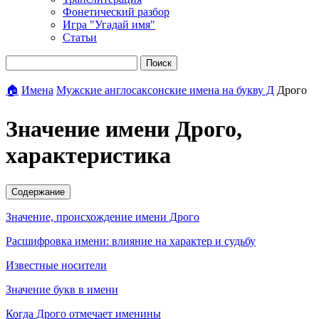
Фонетический разбор
Игра "Угадай имя"
Статьи
Поиск
🏠
Имена
Мужские англосаксонские имена на букву Д
Дрого
Значение имени Дрого,
характеристика
Содержание
Значение, происхождение имени Дрого
Расшифровка имени: влияние на характер и судьбу
Известные носители
Значение букв в имени
Когда Дрого отмечает именины