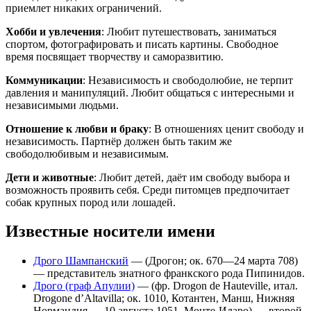
приемлет никаких ограничений.
Хобби и увлечения
: Любит путешествовать, заниматься
спортом, фотографировать и писать картины. Свободное
время посвящает творчеству и саморазвитию.
Коммуникации
: Независимость и свободолюбие, не терпит
давления и манипуляций. Любит общаться с интересными и
независимыми людьми.
Отношение к любви и браку
: В отношениях ценит свободу и
независимость. Партнёр должен быть таким же
свободолюбивым и независимым.
Дети и животные
: Любит детей, даёт им свободу выбора и
возможность проявить себя. Среди питомцев предпочитает
собак крупных пород или лошадей.
Известные носители имени
Дрого Шампанский
— (Дрогон; ок. 670—24 марта 708)
— представитель знатного франкского рода Пипинидов.
Дрого (граф Апулии)
— (фр. Drogon de Hauteville, итал.
Drogone d’Altavilla; ок. 1010, Котантен, Манш, Нижняя
Нормандия — 10 августа 1051, Монте-Иларо) — второй