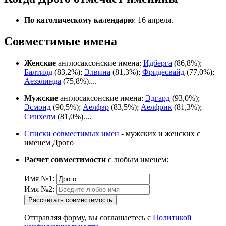
По католическому календарю
: 16 апреля.
Совместимые имена
Женские
англосаксонские имена:
Идберга
(86,8%);
Балтилд
(83,2%);
Элвина
(81,3%);
Фридесвайд
(77,0%);
Аезэлинда
(75,8%)....
Мужские
англосаксонские имена:
Эдгард
(93,0%);
Эсмонд
(90,5%);
Аелфэр
(83,5%);
Аелфрик
(81,3%);
Синхелм
(81,0%)....
Списки совместимых имен
- мужских и женских с
именем Дрого
Расчет совместимости
с любым именем:
Имя №1:
Имя №2:
Рассчитать совместимость
Отправляя форму, вы соглашаетесь с
Политикой