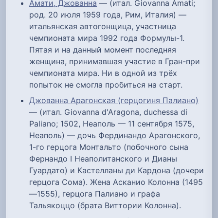
Амати, Джованна
— (итал. Giovanna Amati;
род. 20 июля 1959 года, Рим, Италия) —
итальянская автогонщица, участница
чемпионата мира 1992 года Формулы-1.
Пятая и на данный момент последняя
женщина, принимавшая участие в Гран-при
чемпионата мира. Ни в одной из трёх
попыток не смогла пробиться на старт.
Джованна Арагонская (герцогиня Палиано)
— (итал. Giovanna d'Aragona, duchessa di
Paliano; 1502, Неаполь — 11 сентября 1575,
Неаполь) — дочь Фердинандо Арагонского,
1-го герцога Монтальто (побочного сына
Фернандо I Неаполитанского и Дианы
Гуардато) и Кастелланы ди Кардона (дочери
герцога Сома). Жена Асканио Колонна (1495
—1555), герцога Палиано и графа
Тальякоццо (брата Виттории Колонна).