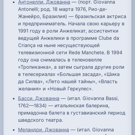
Антонелли, Джованна
— (порт. Giovanna
Antonelli; род. 18 марта 1976, Рио-де-
Жанейро, Бразилия) — бразильская актриса
и предприниматель. Начала свою карьеру в
1991 году в роли Анжеликат, ассистентки
ведущей Анжелики в программе Clube da
Criança на ныне несуществующей
телевизионной сети Rede Manchete. В 1994
году она снималась в теленовелле
«Тропиканка», а затем сыграла другие роли
в телесериалах «Большая засада», «Шика
да Силва», «Лето нашей тайны», «Власть
желания» и «Новый Геркулес».
Басси, Джованна
— (итал. Giovanna Bassi,
1762—1834) — итальянская балерина,
примадонна балета в густавианский период
шведского театра.
Меландри, Джованна
— (итал. Giovanna