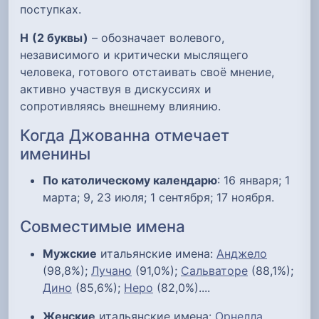
поступках.
Н
(2 буквы)
– обозначает волевого,
независимого и критически мыслящего
человека, готового отстаивать своё мнение,
активно участвуя в дискуссиях и
сопротивляясь внешнему влиянию.
Когда Джованна отмечает
именины
По католическому календарю
: 16 января; 1
марта; 9, 23 июля; 1 сентября; 17 ноября.
Совместимые имена
Мужские
итальянские имена:
Анджело
(98,8%);
Лучано
(91,0%);
Сальваторе
(88,1%);
Дино
(85,6%);
Неро
(82,0%)....
Женские
итальянские имена:
Орнелла