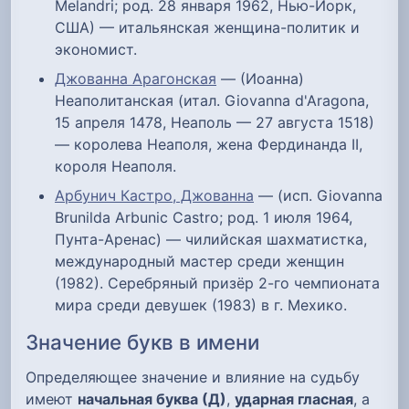
Melandri; род. 28 января 1962, Нью-Йорк,
США) — итальянская женщина-политик и
экономист.
Джованна Арагонская
— (Иоанна)
Неаполитанская (итал. Giovanna d'Aragona,
15 апреля 1478, Неаполь — 27 августа 1518)
— королева Неаполя, жена Фердинанда II,
короля Неаполя.
Арбунич Кастро, Джованна
— (исп. Giovanna
Brunilda Arbunic Castro; род. 1 июля 1964,
Пунта-Аренас) — чилийская шахматистка,
международный мастер среди женщин
(1982). Серебряный призёр 2-го чемпионата
мира среди девушек (1983) в г. Мехико.
Значение букв в имени
Определяющее значение и влияние на судьбу
имеют
начальная буква (Д)
,
ударная гласная
, а