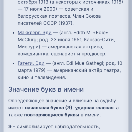
октября 1913 (в некоторых источниках 1916)
— 17 июля 2000) — советская и
белорусская поэтесса. Член Союза
писателей СССР (1937).
Макклёрг, Эди
— (англ. Edith M. «Edie»
McClurg; род. 23 июля 1951, Канзас-Сити,
Миссури) — американская актриса,
комедиантка, сценарист и продюсер.
Гатеги, Эди
— (англ. Edi Mue Gathegi; род. 10
марта 1979) — американский актёр театра,
кино и телевидения.
Значение букв в имени
Определяющее значение и влияние на судьбу
имеют
начальная буква (Э)
,
ударная гласная
, а
также
повторяющиеся буквы
в имени.
Э
– символизирует наблюдательность,