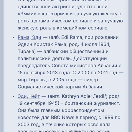
единственной актрисой, удостоенной
«Эмми» в категориях и за лучшую женскую
роль в драматическом сериале и за лучшую
женскую роль в комедийном сериале.
Рама, Эди
— (алб. Edi Rama, при рождении
Эдвин Кристак Рама; род. 4 июля 1964,
Тирана) — албанский общественный и
политический деятель. Действующий
председатель Совета министров Албании с
15 сентября 2013 года. C 2000 по 2011 год —
мэр Тираны, с 2005 года — лидер
Социалистической партии Албании.
Эди, Кейт
— (англ. Kathryn Adie; /ˈeɪdi/; род/
19 сентября 1945) – британский журналист.
Она была главным корреспондентом
новостей для BBC News в период с 1989 по
2003 год, в течение которых освещала
военные и боевые конфликты по всему