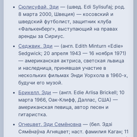
Сюлисуфай, Эди
— (швед. Edi Sylisufaj; род.
8 марта 2000, Швеция) — косовский и
шведский футболист, защитник клуба
«Фалькенберг», выступающий на правах
аренды за Сириус.
Седжвик, Эди
— (англ. Edith Minturn «Edie»
Sedgwick; 20 апреля 1943 — 16 ноября 1971)
— американская актриса, светская львица
и наследница, принявшая участие в
нескольких фильмах Энди Уорхола в 1960-х,
будучи его музой.
Брикелл, Эди
— (англ. Edie Arlisa Brickell; 10
марта 1966, Оак-Клифф, Даллас, США) —
американская певица, автор песен и
гитаристка.
Огнецвет, Эди Семёновна
— (бел. Эдзі
Сямёнаўна Агняцвет; наст. фамилия Каган; 11