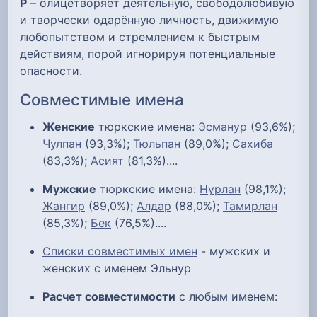
Р
– олицетворяет деятельную, свободолюбивую
и творчески одарённую личность, движимую
любопытством и стремлением к быстрым
действиям, порой игнорируя потенциальные
опасности.
Совместимые имена
Женские
тюркские имена:
Эсманур
(93,6%);
Чулпан
(93,3%);
Тюльпан
(89,0%);
Сахиба
(83,3%);
Асият
(81,3%)....
Мужские
тюркские имена:
Нурлан
(98,1%);
Жангир
(89,0%);
Алдар
(88,0%);
Тамирлан
(85,3%);
Бек
(76,5%)....
Списки совместимых имен
- мужских и
женских с именем Эльнур
Расчет совместимости
с любым именем: