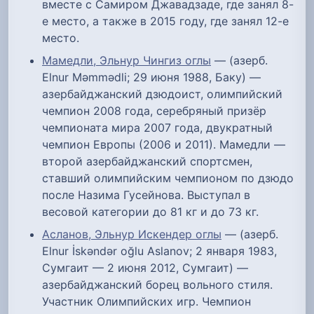
вместе с Самиром Джавадзаде, где занял 8-
е место, а также в 2015 году, где занял 12-е
место.
Мамедли, Эльнур Чингиз оглы
— (азерб.
Elnur Məmmədli; 29 июня 1988, Баку) —
азербайджанский дзюдоист, олимпийский
чемпион 2008 года, серебряный призёр
чемпионата мира 2007 года, двукратный
чемпион Европы (2006 и 2011). Мамедли —
второй азербайджанский спортсмен,
ставший олимпийским чемпионом по дзюдо
после Назима Гусейнова. Выступал в
весовой категории до 81 кг и до 73 кг.
Асланов, Эльнур Искендер оглы
— (азерб.
Elnur İskəndər oğlu Aslanov; 2 января 1983,
Сумгаит — 2 июня 2012, Сумгаит) —
азербайджанский борец вольного стиля.
Участник Олимпийских игр. Чемпион