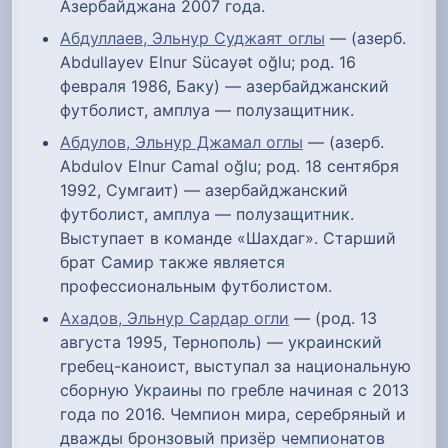
Азербайджана 2007 года.
Абдуллаев, Эльнур Суджаят оглы
— (азерб.
Abdullayev Elnur Sücayət oğlu; род. 16
февраля 1986, Баку) — азербайджанский
футболист, амплуа — полузащитник.
Абдулов, Эльнур Джамал оглы
— (азерб.
Abdulov Elnur Camal oğlu; род. 18 сентября
1992, Сумгаит) — азербайджанский
футболист, амплуа — полузащитник.
Выступает в команде «Шахдаг». Старший
брат Самир также является
профессиональным футболистом.
Ахадов, Эльнур Сардар огли
— (род. 13
августа 1995, Тернополь) — украинский
гребец-каноист, выступал за национальную
сборную Украины по гребле начиная с 2013
года по 2016. Чемпион мира, серебряный и
дважды бронзовый призёр чемпионатов