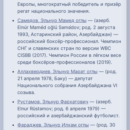
Европы, многократный победитель и призёр
регат национального значения.
Самедов, Эльнур Мамед оглы
— (азерб.
Elnúr Maméd oğlú Səmə́dov; род. 2 августа
1993, Астаринский район, Азербайджан) —
российский боксёр-профессионал. Чемпион
СНГ и славянских стран по версии WBC
CISBB (2017). Чемпион России в лёгком весе
среди боксёров-профессионалов (2019).
Аллахвердиев, Эльнур Марат оглы
— (род.
21 апреля 1978, Баку) — депутат
Национального собрания Азербайджана VI
созыва.
Рустамов, Эльнур Фархатович
— (азерб.
Elnur Rüstəmov; род. 6 апреля 1979) —
российский и азербайджанский футболист.
Фараджев, Эльнур Илхам оглы
— (род. 30