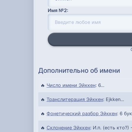
Имя №2:
Дополнительно об имени
🔥
Число имени Эйккен
: 6...
🔥
Транслитерация Эйккен
: Ejkken...
🔥
Фонетический разбор Эйккен
: 6 бук
🔥
Склонение Эйккен
: И.п. (есть кто?) 