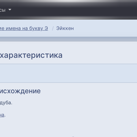
исы
е имена на букву Э
Эйккен
 характеристика
оисхождение
дуба.
на
.