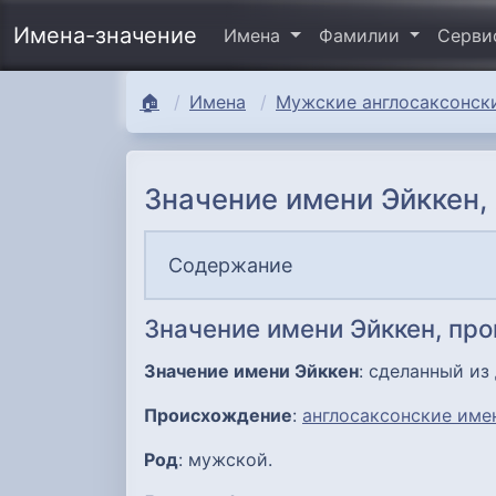
Имена-значение
Имена
Фамилии
Серв
🏠
Имена
Мужские англосаксонски
Значение имени Эйккен,
Содержание
Значение имени Эйккен, пр
Значение имени Эйккен
: сделанный из 
Происхождение
:
англосаксонские име
Род
: мужской.