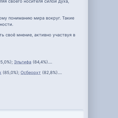
ляя своего носителя силой духа,
ому пониманию мира вокруг. Такие
ности.
ь своё мнение, активно участвуя в
5,0%);
Эльгифа
(84,4%)....
к
(85,0%);
Осбеорхт
(82,8%)....