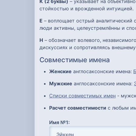
К
(2 буквы)
– указывает на объективно
стойкостью и врожденной интуицией.
Е
– воплощает острый аналитический с
люди активны, целеустремлённы и спо
Н
– обозначает волевого, независимого
дискуссиях и сопротивляясь внешнему
Совместимые имена
Женские
англосаксонские имена:
Мужские
англосаксонские имена:
Списки совместимых имен
- мужск
Расчет совместимости
с любым им
Имя №1: