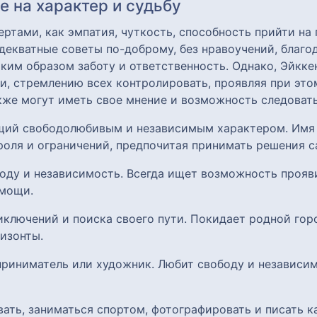
 на характер и судьбу
ртами, как эмпатия, чуткость, способность прийти на
декватные советы по-доброму, без нравоучений, благ
аким образом заботу и ответственность. Однако, Эйкке
и, стремлению всех контролировать, проявляя при эт
кже могут иметь свое мнение и возможность следовать
ющий свободолюбивым и независимым характером. Имя 
роля и ограничений, предпочитая принимать решения с
боду и независимость. Всегда ищет возможность прояви
омощи.
иключений и поиска своего пути. Покидает родной гор
ризонты.
приниматель или художник. Любит свободу и независим
вать, заниматься спортом, фотографировать и писать 