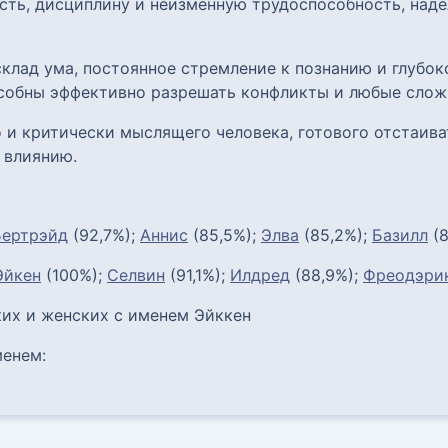
сть, дисциплину и неизменную трудоспособность, наде
клад ума, постоянное стремление к познанию и глубок
собны эффективно разрешать конфликты и любые слож
 и критически мыслящего человека, готового отстаиват
 влиянию.
Бертрэйд
(92,7%);
Аннис
(85,5%);
Элва
(85,2%);
Базилл
(8
Эйкен
(100%);
Селвин
(91,1%);
Илдред
(88,9%);
Фреодэри
их и женских с именем Эйккен
енем: