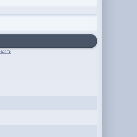
ности