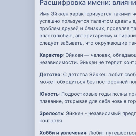
Расшифровка имени: влияние
Имя Эйккен характеризуется такими че
успешно пользуется талантом давать а
проблем друзей и близких, проявляя т
властолюбию, авторитаризму и тирани
следует забывать, что окружающие та
Характер
: Эйккен — человек, облада
независимости. Эйккен не терпит конт
Детство
: С детства Эйккен любит сво
может обходиться без посторонней п
Юность
: Подростковые годы полны пр
плавание, открывая для себя новые го
Зрелость
: Эйккен - независимый пред
контроля.
Хобби и увлечения
: Любит путешество