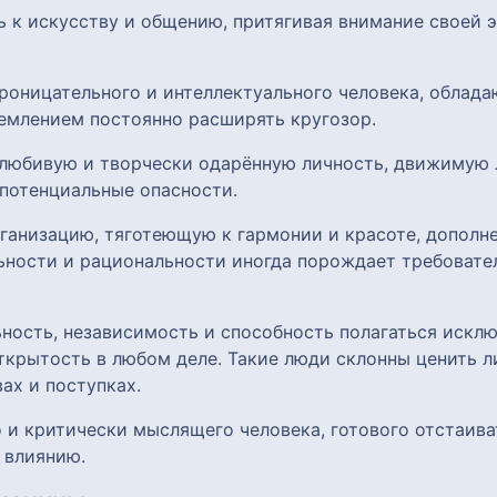
ь к искусству и общению, притягивая внимание своей
роницательного и интеллектуального человека, облад
емлением постоянно расширять кругозор.
олюбивую и творчески одарённую личность, движимую
потенциальные опасности.
анизацию, тяготеющую к гармонии и красоте, дополн
ьности и рациональности иногда порождает требовател
ость, независимость и способность полагаться исклю
ткрытость в любом деле. Такие люди склонны ценить л
ах и поступках.
 и критически мыслящего человека, готового отстаиват
 влиянию.