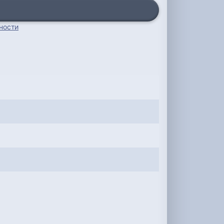
ности