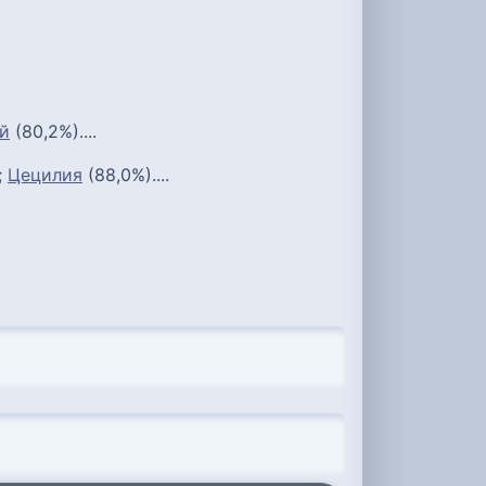
й
(80,2%)....
;
Цецилия
(88,0%)....