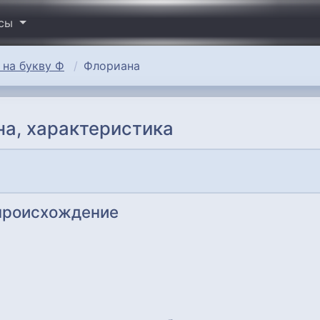
исы
на букву Ф
Флориана
а, характеристика
 происхождение