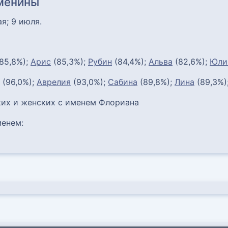
именины
ая; 9 июля.
85,8%);
Арис
(85,3%);
Рубин
(84,4%);
Альва
(82,6%);
Юли
(96,0%);
Аврелия
(93,0%);
Сабина
(89,8%);
Лина
(89,3%)
их и женских с именем Флориана
енем: