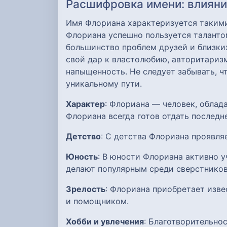
Расшифровка имени: влияние
Имя Флориана характеризуется такими 
Флориана успешно пользуется талантом
большинство проблем друзей и близких
свой дар к властолюбию, авторитариз
напыщенность. Не следует забывать, 
уникальному пути.
Характер
: Флориана — человек, облад
Флориана всегда готов отдать последн
Детство
: С детства Флориана проявля
Юность
: В юности Флориана активно 
делают популярным среди сверстников
Зрелость
: Флориана приобретает изве
и помощником.
Хобби и увлечения
: Благотворительно