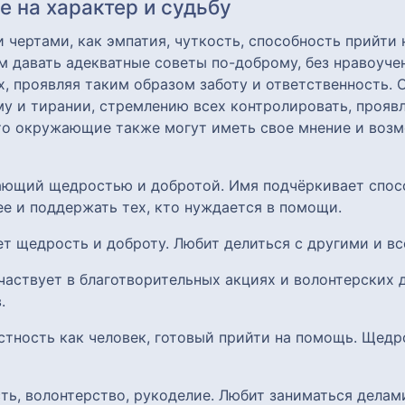
 на характер и судьбу
чертами, как эмпатия, чуткость, способность прийти 
 давать адекватные советы по-доброму, без нравоучен
, проявляя таким образом заботу и ответственность. 
му и тирании, стремлению всех контролировать, прояв
что окружающие также могут иметь свое мнение и воз
ающий щедростью и добротой. Имя подчёркивает спосо
ее и поддержать тех, кто нуждается в помощи.
ет щедрость и доброту. Любит делиться с другими и вс
участвует в благотворительных акциях и волонтерских
.
стность как человек, готовый прийти на помощь. Щед
сть, волонтерство, рукоделие. Любит заниматься делам