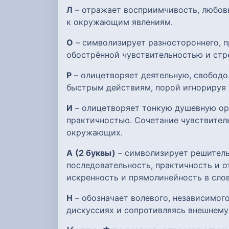
Л
– отражает восприимчивость, любов
к окружающим явлениям.
О
– символизирует разностороннего, п
обострённой чувствительностью и стр
Р
– олицетворяет деятельную, свобод
быстрым действиям, порой игнорируя 
И
– олицетворяет тонкую душевную орг
практичностью. Сочетание чувствител
окружающих.
А
(2 буквы)
– символизирует решительн
последовательность, практичность и о
искренность и прямолинейность в слов
Н
– обозначает волевого, независимого
дискуссиях и сопротивляясь внешнему