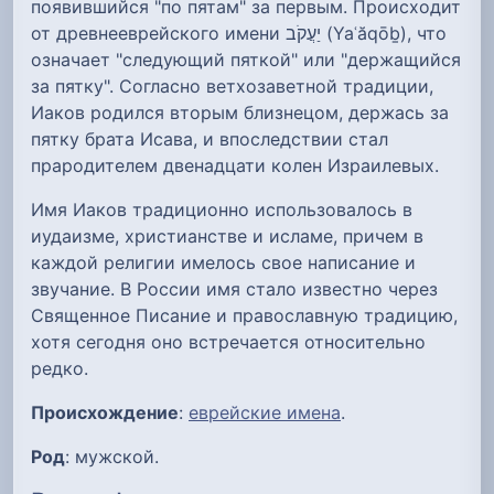
появившийся "по пятам" за первым. Происходит
от древнееврейского имени יַעֲקֹב (Yaʿăqōḇ), что
означает "следующий пяткой" или "держащийся
за пятку". Согласно ветхозаветной традиции,
Иаков родился вторым близнецом, держась за
пятку брата Исава, и впоследствии стал
прародителем двенадцати колен Израилевых.
Имя Иаков традиционно использовалось в
иудаизме, христианстве и исламе, причем в
каждой религии имелось свое написание и
звучание. В России имя стало известно через
Священное Писание и православную традицию,
хотя сегодня оно встречается относительно
редко.
Происхождение
:
еврейские имена
.
Род
: мужской.