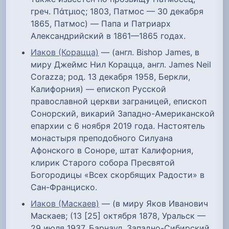
греч. Πάτμιος; 1803, Патмос — 30 декабря
1865, Патмос) — Папа и Патриарх
Александрийский в 1861—1865 годах.
Иаков (Корацца)
— (англ. Bishop James, в
миру Джеймс Нил Корацца, англ. James Neil
Corazza; род. 13 декабря 1958, Беркли,
Калифорния) — епископ Русской
православной церкви заграницей, епископ
Сонорский, викарий Западно-Американской
епархии с 6 ноября 2019 года. Настоятель
монастыря преподобного Силуана
Афонского в Соноре, штат Калифорния,
клирик Старого собора Пресвятой
Богородицы «Всех скорбящих Радости» в
Сан-Франциско.
Иаков (Маскаев)
— (в миру Яков Иванович
Маскаев; (13 [25] октября 1878, Уральск —
29 июля 1937, Барнаул, Западно-Сибирский