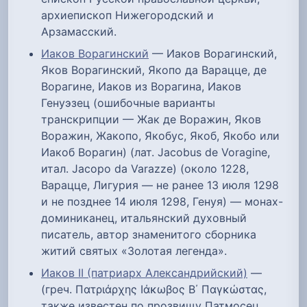
архиепископ Нижегородский и
Арзамасский.
Иаков Ворагинский
— Иаков Ворагинский,
Яков Ворагинский, Якопо да Варацце, де
Ворагине, Иаков из Ворагина, Иаков
Генуэзец (ошибочные варианты
транскрипции — Жак де Воражин, Яков
Воражин, Жакопо, Якобус, Якоб, Якобо или
Иакоб Ворагин) (лат. Jacobus de Voragine,
итал. Jacopo da Varazze) (около 1228,
Варацце, Лигурия — не ранее 13 июля 1298
и не позднее 14 июля 1298, Генуя) — монах-
доминиканец, итальянский духовный
писатель, автор знаменитого сборника
житий святых «Золотая легенда».
Иаков II (патриарх Александрийский)
—
(греч. Πατριάρχης Ιάκωβος Β΄ Παγκώστας,
также известен по прозвищу Патмосец,