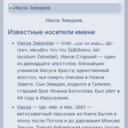
Иаков Зеведеев
Известные носители имени
Иаков Зеведеев
— (сир. ܝܥܩܘܒ ܒܪ ܙܒܕܝ, др.-
греч. ιακωβον τον του ζεβεδαιου, лат.
Iacobum Zebedæi), Иаков Старший — один
из двенадцати апостолов, ближайших
учеников Иисуса Христа; единственный
апостол, чья смерть описана в Новом
Завете. Сын Зеведея, родился в Галилее;
старший брат Иоанна Богослова. Был убит в
44 году в Иерусалиме.
Иаков
— (др.-евр. ‬и ивр. יַעֲקֹב‎) —
ветхозаветный персонаж из Книги Бытия в
эпоху после Потопа и до дарования Моисею
Закона. Третий библейский патриарх (после