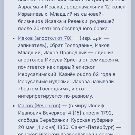
Авраама и Исаака), родоначальник 12 колен
Израилевых. Младший из сыновей-
близнецов Исаака и Ревекки, родившей
после 20-летнего бесплодного брака.
Иаков (апостол от 70)
— (ивр. יעקב‎ —
запинатель), «брат Господень», Иаков
Младший, Иаков Праведный — один из
апостолов Иисуса Христа от семидесяти,
почитается как первый епископ
Иерусалимский. Казнён около 62 года в
Иерусалиме иудеями. Иакова называли
«братом Господним», и это
интерпретируется по-разному.
Иаков (Вечерков)
— (в миру Иосиф
Иванович Вечерков; 4 [15] апреля 1792,
слобода Серебрянки, Курская губерния —
20 мая [1 июня] 1850, Санкт-Петербург) —
епископ Русской православной церкви,