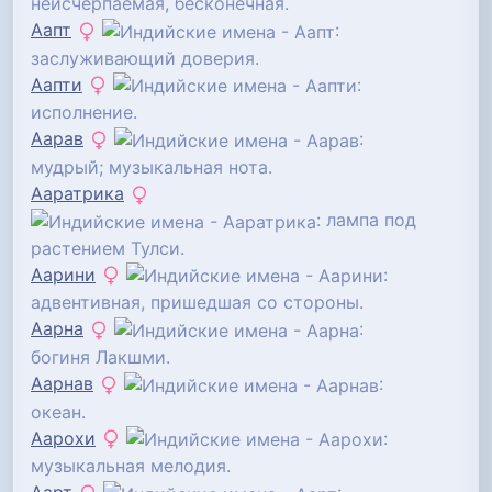
неисчерпаемая, бесконечная.
Аапт
:
заслуживающий доверия.
Аапти
:
исполнение.
Аарав
:
мудрый; музыкальная нота.
Ааратрика
: лампа под
растением Тулси.
Аарини
:
адвентивная, пришедшая со стороны.
Аарна
:
богиня Лакшми.
Аарнав
:
океан.
Аарохи
:
музыкальная мелодия.