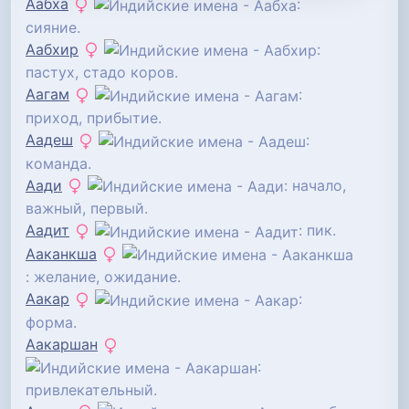
Аабха
:
сияние.
Аабхир
:
пастух, стадо коров.
Аагам
:
приход, прибытие.
Аадеш
:
команда.
Аади
: начало,
важный, первый.
Аадит
: пик.
Ааканкша
: желание, ожидание.
Аакар
:
форма.
Аакаршан
:
привлекательный.