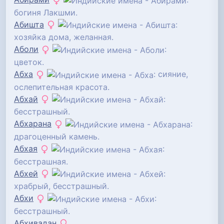
богиня Лакшми.
Абишта
:
хозяйка дома, желанная.
Аболи
:
цветок.
Абха
: сияние,
ослепительная красота.
Абхай
:
бесстрашный.
Абхарана
:
драгоценный камень.
Абхая
:
бесстрашная.
Абхей
:
храбрый, бесстрашный.
Абхи
:
бесстрашный.
Абхивадан