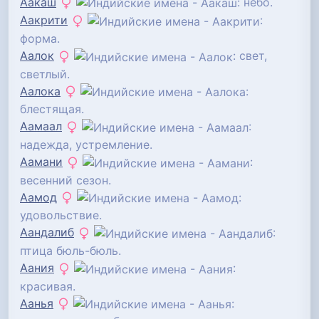
Аакаш
: небо.
Аакрити
:
форма.
Аалок
: свет,
светлый.
Аалока
:
блестящая.
Аамаал
:
надежда, устремление.
Аамани
:
весенний сезон.
Аамод
:
удовольствие.
Аандалиб
:
птица бюль-бюль.
Аания
:
красивая.
Аанья
: