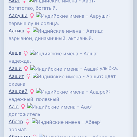
Аарт
:
богатство, богатый.
Ааруши
:
первые лучи солнца.
Аатиш
:
взрывной, динамичный, активный.
Ааша
:
надежда.
Ааши
: улыбка.
Аашит
: цвет
океана.
Аашрей
:
надежный, полезный.
Ааю
:
долгожитель.
Абеер
:
аромат.
Абирами
: