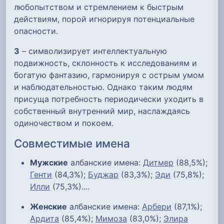
любопытством и стремлением к быстрым
действиям, порой игнорируя потенциальные
опасности.
З
– символизирует интеллектуальную
подвижность, склонность к исследованиям и
богатую фантазию, гармонируя с острым умом
и наблюдательностью. Однако таким людям
присуща потребность периодически уходить в
собственный внутренний мир, наслаждаясь
одиночеством и покоем.
Совместимые имена
Мужские
албанские имена:
Дитмер
(88,5%);
Генти
(84,3%);
Буджар
(83,3%);
Эди
(75,8%);
Илли
(75,3%)....
Женские
албанские имена:
Арбери
(87,1%);
Ардита
(85,4%);
Мимоза
(83,0%);
Элира