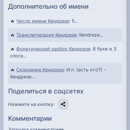
Дополнительно об имени
🔥
Число имени Кендрезе
: 5...
🔥
Транслитерация Кендрезе
: Kendreze...
🔥
Фонетический разбор Кендрезе
: 8 букв и 3
слога...
🔥
Склонение Кендрезе
: И.п. (есть кто?) -
Кендрезе...
Поделиться в соцсетях
Нажмите на кнопку:
Комментарии
Загрузка комментариев…