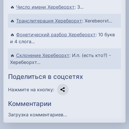
🔥
Число имени Херебеорхт
: 3...
🔥
Транслитерация Херебеорхт
: Xerebeorxt...
🔥
Фонетический разбор Херебеорхт
: 10 букв
и 4 слога...
🔥
Склонение Херебеорхт
: И.п. (есть кто?) -
Херебеорхт...
Поделиться в соцсетях
Нажмите на кнопку:
Комментарии
Загрузка комментариев…