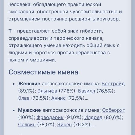
человека, обладающего практической
смекалкой, обострённой чувствительностью и
стремлением постоянно расширять кругозор.
Т
– представляет собой знак гибкости,
справедливости и творческого начала,
отражающего умение находить общий язык с
людьми и бороться против неравенства с
пылом и эмоциями.
Совместимые имена
Женские
англосаксонские имена:
Бертрэйд
(89,1%);
Эльгифа
(77,8%);
Базилл
(76,5%);
Элва
(72,5%);
Аннис
(72,5%)....
Мужские
англосаксонские имена:
Осбеорхт
(100%);
Фреодэрик
(91,0%);
Илдред
(80,6%);
Селвин
(78,0%);
Эйкен
(76,2%)....