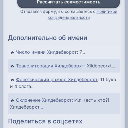
Рассчитать совместимость
Отправляя форму, вы соглашаетесь с
Политикой
конфиденциальности
Дополнительно об имени
🔥
Число имени Хилдебеорхт
: 7...
🔥
Транслитерация Хилдебеорхт
: Xildebeorxt...
🔥
Фонетический разбор Хилдебеорхт
: 11 букв
и 4 слога...
🔥
Склонение Хилдебеорхт
: И.п. (есть кто?) -
Хилдебеорхт...
Поделиться в соцсетях