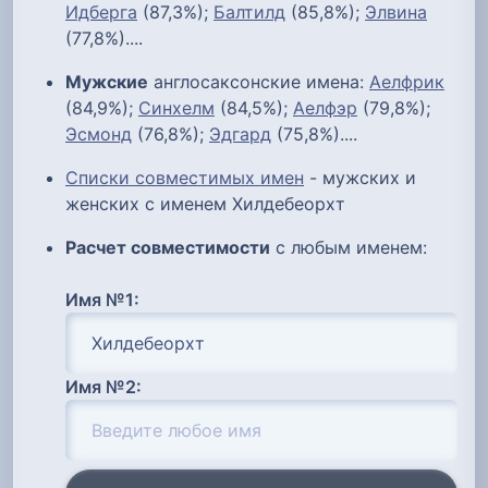
Идберга
(87,3%);
Балтилд
(85,8%);
Элвина
(77,8%)....
Мужские
англосаксонские имена:
Аелфрик
(84,9%);
Синхелм
(84,5%);
Аелфэр
(79,8%);
Эсмонд
(76,8%);
Эдгард
(75,8%)....
Списки совместимых имен
- мужских и
женских с именем Хилдебеорхт
Расчет совместимости
с любым именем:
Имя №1:
Имя №2: