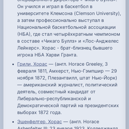
Он учился и играл в баскетбол в
университете Клемсона (Clemson University),
а затем профессионально выступал в
Национальной баскетбольной ассоциации
(НБА), где стал четырёхкратным чемпионом
в составе «Чикаго Буллз» и «Лос-Анджелес
Лейкерс». Хорас - брат-близнец бывшего
игрока НБА Харви Гранта.
Грили, Хорас
— (англ. Horace Greeley, 3
февраля 1811, Амхерст, Нью-Гэмпшир — 29
ноября 1872, Плезантвилл, штат Нью-Йорк)
— американский журналист, политический
деятель, совместный кандидат от
Либерально-республиканской и
Демократической партий на президентских
выборах 1872 года.
Эшенфелтер, Хорас
— (англ. Horace
Ashenfelter III; 23 января 1923, Колледжвилл,