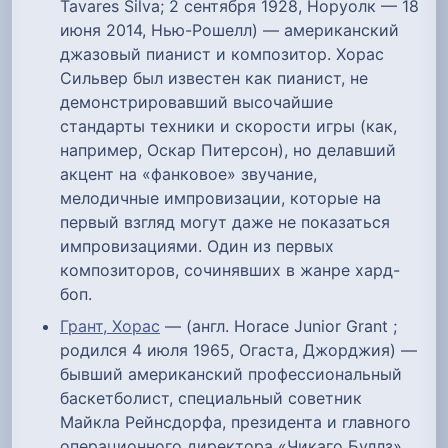
Tavares Silva; 2 сентября 1928, Норуолк — 18
июня 2014, Нью-Рошелл) — американский
джазовый пианист и композитор. Хорас
Сильвер был известен как пианист, не
демонстрировавший высочайшие
стандарты техники и скорости игры (как,
например, Оскар Питерсон), но делавший
акцент на «фанковое» звучание,
мелодичные импровизации, которые на
первый взгляд могут даже не показаться
импровизациями. Один из первых
композиторов, сочинявших в жанре хард-
боп.
Грант, Хорас
— (англ. Horace Junior Grant ;
родился 4 июля 1965, Огаста, Джорджия) —
бывший американский профессиональный
баскетболист, специальный советник
Майкла Рейнсдорфа, президента и главного
операционного директора «Чикаго Буллз».