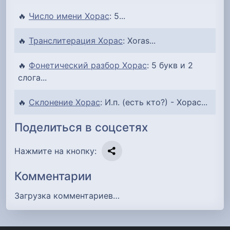
🔥
Число имени Хорас
: 5...
🔥
Транслитерация Хорас
: Xoras...
🔥
Фонетический разбор Хорас
: 5 букв и 2
слога...
🔥
Склонение Хорас
: И.п. (есть кто?) - Хорас...
Поделиться в соцсетях
Нажмите на кнопку:
Комментарии
Загрузка комментариев…