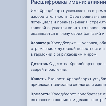
Расшифровка имени: влияние
Имя Хреодбеорхт указывает на стремл
изобретательность. Свое предназначен
потенциала и предназначения, стремя
головой окунается во что-то новое, в
оказывается в плену своих фантазий и 
Характер
: Хреодбеорхт — человек, о
стремление к духовной целостности и
в гармонии с окружающим миром.
Детство
: С детства Хреодбеорхт проя
зверей и растений.
Юность
: В юности Хреодбеорхт углуб
привлекает внимание экологов и защ
Зрелость
: Хреодбеорхт приобретает и
сохранению экосистем делают востре