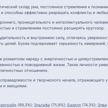
ический склад ума, постоянное стремление к познани
 и способны эффективно разрешать конфликты и любы
роннего, проницательного и интеллектуального челове
остью и стремлением постоянно расширять кругозор.
удительность и внутреннюю силу, отличаясь уверенно
ь целей. Буква подчеркивает серьезность намерений, 
и романтизм наряду с энергичностью и целеустремлен
венностью в повседневной жизни. Такие личности уме
жличностных отношениях.
, справедливости и творческого начала, отражающего 
м и эмоциями.
Бертрэйд
(89,3%);
Эльгифа
(75,8%);
Базилл
(74,3%);
Элва