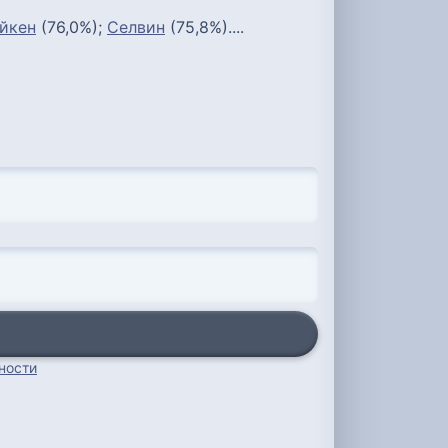
йкен
(76,0%);
Селвин
(75,8%)....
ности