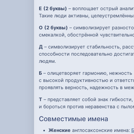
Е
(2 буквы)
– воплощает острый аналит
Такие люди активны, целеустремлённы
О
(2 буквы)
– символизирует разносто
смекалкой, обострённой чувствительн
Д
– символизирует стабильность, расс
способности последовательно достигат
людям.
Б
– олицетворяет гармонию, нежность 
с высокой продуктивностью и ответст
проявлять верность, надежность в ме
Т
– представляет собой знак гибкости
и бороться против неравенства с пыло
Совместимые имена
Женские
англосаксонские имена: