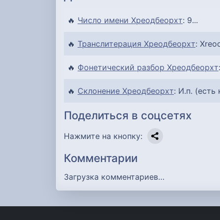
🔥
Число имени Хреодбеорхт
: 9...
🔥
Транслитерация Хреодбеорхт
: Xreo
🔥
Фонетический разбор Хреодбеорхт
🔥
Склонение Хреодбеорхт
: И.п. (есть
Поделиться в соцсетях
Нажмите на кнопку:
Комментарии
Загрузка комментариев…