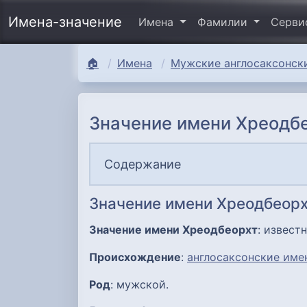
Имена-значение
Имена
Фамилии
Серв
🏠
Имена
Мужские англосаксонски
Значение имени Хреодбе
Содержание
Значение имени Хреодбеорх
Значение имени Хреодбеорхт
: извест
Происхождение
:
англосаксонские име
Род
: мужской.