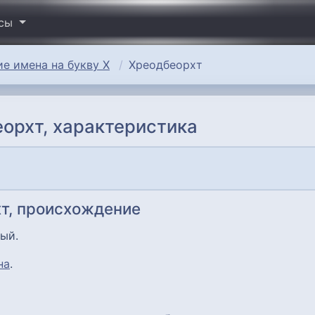
исы
е имена на букву Х
Хреодбеорхт
орхт, характеристика
т, происхождение
ный.
на
.