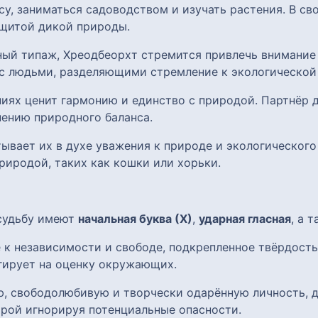
есу, заниматься садоводством и изучать растения. В с
ащитой дикой природы.
ный типаж, Хреодбеорхт стремится привлечь внимание
с людьми, разделяющими стремление к экологической 
ниях ценит гармонию и единство с природой. Партнёр
ению природного баланса.
тывает их в духе уважения к природе и экологическог
риродой, таких как кошки или хорьки.
 судьбу имеют
начальная буква (Х)
,
ударная гласная
, а 
 к независимости и свободе, подкрепленное твёрдост
агирует на оценку окружающих.
ю, свободолюбивую и творчески одарённую личность,
рой игнорируя потенциальные опасности.