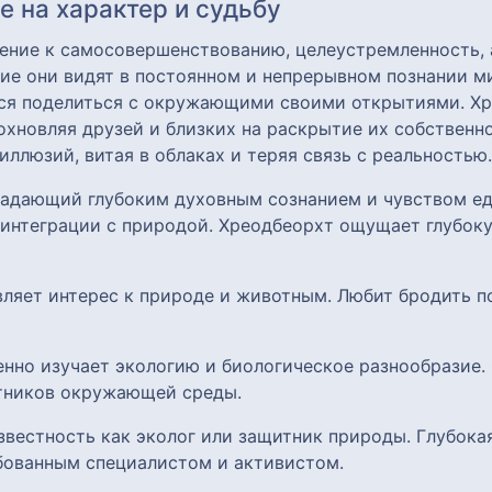
 на характер и судьбу
ение к самосовершенствованию, целеустремленность, 
ие они видят в постоянном и непрерывном познании м
тся поделиться с окружающими своими открытиями. Хр
дохновляя друзей и близких на раскрытие их собственн
иллюзий, витая в облаках и теряя связь с реальностью.
бладающий глубоким духовным сознанием и чувством е
 интеграции с природой. Хреодбеорхт ощущает глубоку
вляет интерес к природе и животным. Любит бродить п
ленно изучает экологию и биологическое разнообразие
итников окружающей среды.
звестность как эколог или защитник природы. Глубока
бованным специалистом и активистом.