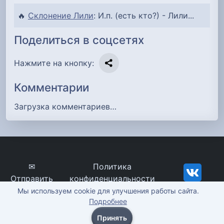
🔥
Склонение Лили
: И.п. (есть кто?) - Лили...
Поделиться в соцсетях
Нажмите на кнопку:
Комментарии
Загрузка комментариев…
✉
Политика
Отправить
конфиденциальности
сообщение
imena-znachenie.ru, ©
Мы используем cookie для улучшения работы сайта.
Подробнее
2012-2026
Принять