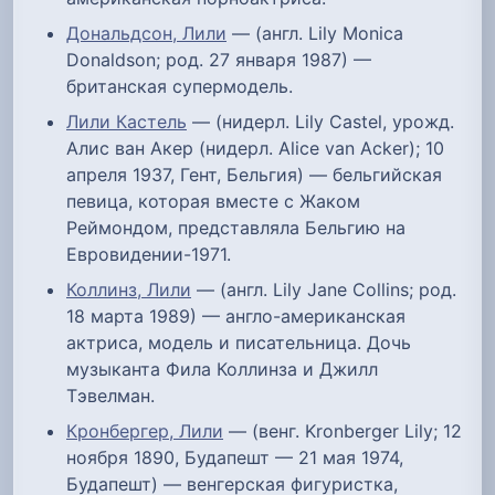
Дональдсон, Лили
— (англ. Lily Monica
Donaldson; род. 27 января 1987) —
британская супермодель.
Лили Кастель
— (нидерл. Lily Castel, урожд.
Алис ван Акер (нидерл. Alice van Acker); 10
апреля 1937, Гент, Бельгия) — бельгийская
певица, которая вместе с Жаком
Реймондом, представляла Бельгию на
Евровидении-1971.
Коллинз, Лили
— (англ. Lily Jane Collins; род.
18 марта 1989) — англо-американская
актриса, модель и писательница. Дочь
музыканта Фила Коллинза и Джилл
Тэвелман.
Кронбергер, Лили
— (венг. Kronberger Lily; 12
ноября 1890, Будапешт — 21 мая 1974,
Будапешт) — венгерская фигуристка,