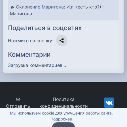
🔥
Склонение Маригона
: И.п. (есть кто?) -
Маригона...
Поделиться в соцсетях
Нажмите на кнопку:
Комментарии
Загрузка комментариев…
✉
Политика
Отправить
конфиденциальности
сообщение
imena-znachenie.ru, ©
Мы используем cookie для улучшения работы сайта.
Подробнее
2012-2026