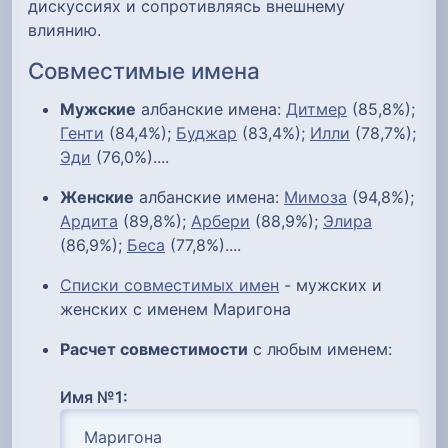
дискуссиях и сопротивляясь внешнему
влиянию.
Совместимые имена
Мужские
албанские имена:
Дитмер
(85,8%);
Генти
(84,4%);
Буджар
(83,4%);
Илли
(78,7%);
Эди
(76,0%)....
Женские
албанские имена:
Мимоза
(94,8%);
Ардита
(89,8%);
Арбери
(88,9%);
Элира
(86,9%);
Беса
(77,8%)....
Списки совместимых имен
- мужских и
женских с именем Маригона
Расчет совместимости
с любым именем:
Имя №1: