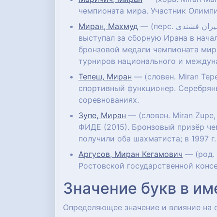
чемпионата мира. Участник Олимпи
Миран, Махмуд
— (перс. سید محمودرضا میران فشندی‎; род. 25 февраля 1974) — иранский дзюдоист тяжёлой весовой категории,
выступал за сборную Ирана в нача
бронзовой медали чемпионата мира
турниров национального и междун
Тепеш, Миран
— (словен. Miran Tep
спортивный функционер. Серебрян
соревнованиях.
Зупе, Миран
— (словен. Miran Zupe
ФИДЕ (2015). Бронзовый призёр чем
получили оба шахматиста; в 1997 г
Аргусов, Миран Кегамович
— (род. 
Ростовской государственной консе
Значение букв в им
Определяющее значение и влияние на