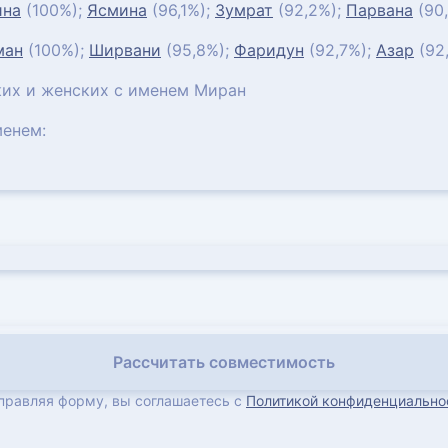
ина
(100%);
Ясмина
(96,1%);
Зумрат
(92,2%);
Парвана
(90
ман
(100%);
Ширвани
(95,8%);
Фаридун
(92,7%);
Азар
(92
их и женских с именем Миран
енем:
Рассчитать совместимость
правляя форму, вы соглашаетесь с
Политикой конфиденциально