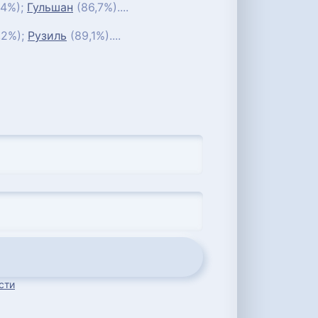
,4%);
Гульшан
(86,7%)....
,2%);
Рузиль
(89,1%)....
сти