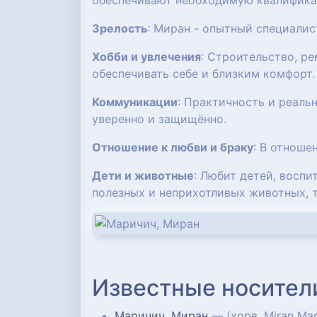
обеспечивают необходимую квалифика
Зрелость
: Миран - опытный специали
Хобби и увлечения
: Строительство, р
обеспечивать себе и близким комфорт.
Коммуникации
: Практичность и реаль
уверенно и защищённо.
Отношение к любви и браку
: В отноше
Дети и животные
: Любит детей, восп
полезных и неприхотливых животных, 
Известные носител
Маричич, Миран
— (хорв. Miran Mar