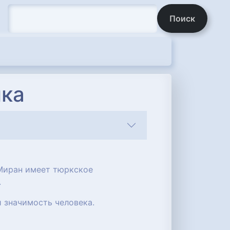
Поиск
ика
 Миран имеет тюркское
.
и значимость человека.