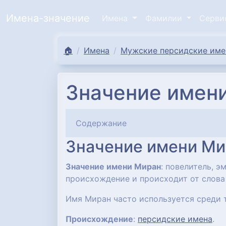
Имена-значение
Имена
Фамилии
Серв
🏠
Имена
Мужские персидские имен
Значение имени
Содержание
Значение имени Ми
Значение имени Миран
: повелитель, 
происхождение и происходит от слова "м
Имя Миран часто используется среди т
Происхождение
:
персидские имена
.