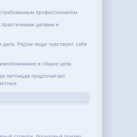
остребованным профессионалом.
я практичными делами и
и дела. Рядом люди чувствуют себя
аимопонимание и общие цели.
еди питомцев предпочитает
вотные.
тивный стрелок, бронзовый призёр