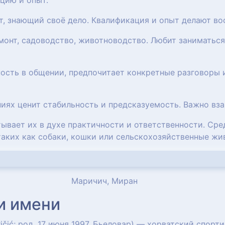
цию и опыт.
ст, знающий своё дело. Квалификация и опыт делают в
емонт, садоводство, животноводство. Любит заниматьс
ность в общении, предпочитает конкретные разговоры 
ниях ценит стабильность и предсказуемость. Важно вз
итывает их в духе практичности и ответственности. Ср
таких как собаки, кошки или сельскохозяйственные жи
Маричич, Миран
и имени
ičić; род. 17 июня 1997, Бьеловар) — хорватский спор