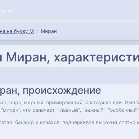
исы
а на букву М
Миран
 Миран, характерист
ран, происхождение
эмир, царь; мирный, примиряющий; благоухающий. Имя
ира́н", что означает "главный", "важный", "особенный"
атар, башкир и казахов, подчеркивая высокий статус 