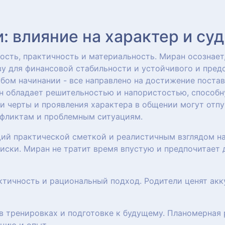
 влияние на характер и су
сть, практичность и материальность. Миран осознает,
у для финансовой стабильности и устойчивого и пред
бом начинании - все направлено на достижение постав
ан обладает решительностью и напористостью, способ
ти черты и проявления характера в общении могут отпу
нфликтам и проблемным ситуациям.
щий практической сметкой и реалистичным взглядом н
иски. Миран не тратит время впустую и предпочитает 
актичность и рациональный подход. Родители ценят акк
 в тренировках и подготовке к будущему. Планомерная