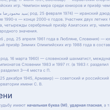
йских игр. Чемпион мира среди юниоров и призёр чем
ле 1990-х — конце 2000-х годов. Участник двух летних
, четырежды серебряный призёр Азиатских игр, чемпи
ародного значения.
eš , род. 25 апреля 1961 года в Любляне, Словения) — 
ый призёр Зимних Олимпийских игр 1988 года в соста
, род. 16 марта 1960) — словенский шахматист, междун
пионатов Словении 1983 и 1997 гг. (в 1983 г. разделил
. разделил 3—4 места с П.
25 декабря 1945, Армавир) — советский и российский 
рватории имени С. В.
ени
 судьбу имеют
начальная буква (М)
,
ударная гласная
, а