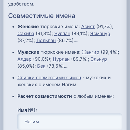
удобством.
Совместимые имена
Женские
тюркские имена:
Асият
(91,7%);
Сахиба
(91,3%);
Чулпан
(89,1%);
Эсманур
(87,2%);
Тюльпан
(86,7%)....
Мужские
тюркские имена:
Жангир
(99,4%);
Алдар
(90,0%);
Нурлан
(89,7%);
Эльнур
(85,0%);
Бек
(78,5%)....
Списки совместимых имен
- мужских и
женских с именем Нагим
Расчет совместимости
с любым именем:
Имя №1: