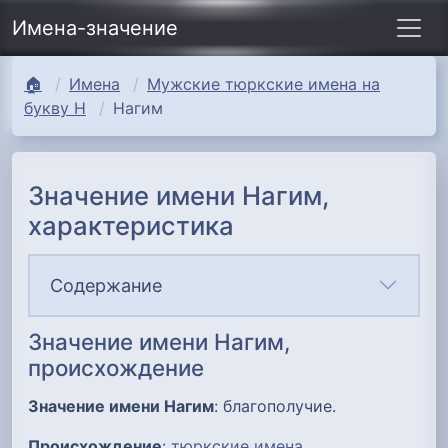
Имена-значение
🏠
Имена
Мужские тюркские имена на
букву Н
Нагим
Значение имени Нагим,
характеристика
Содержание
Значение имени Нагим,
происхождение
Значение имени Нагим
: благополучие.
Происхождение
:
тюркские имена
.