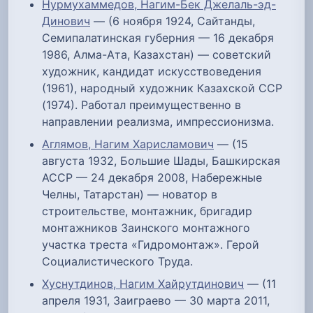
Нурмухаммедов, Нагим-Бек Джелаль-эд-
Динович
— (6 ноября 1924, Сайтанды,
Семипалатинская губерния — 16 декабря
1986, Алма-Ата, Казахстан) — советский
художник, кандидат искусствоведения
(1961), народный художник Казахской ССР
(1974). Работал преимущественно в
направлении реализма, импрессионизма.
Аглямов, Нагим Харисламович
— (15
августа 1932, Большие Шады, Башкирская
АССР — 24 декабря 2008, Набережные
Челны, Татарстан) — новатор в
строительстве, монтажник, бригадир
монтажников Заинского монтажного
участка треста «Гидромонтаж». Герой
Социалистического Труда.
Хуснутдинов, Нагим Хайрутдинович
— (11
апреля 1931, Заиграево — 30 марта 2011,