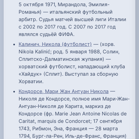
5 октября 1971, Мирандола, Эмилия-
Романья) — итальянский футбольный
арбитр. Судья матчей высшей лиги Италии
с 2002 по 2017 год. С 2007 по 2017 год
являлся судьёй ФИФА.
Калинич, Никола (футболист)
— (хорв.
Nikola Kalinić; род. 5 января 1988, Солин,
Сплитско-Далматинская жупания) —
хорватский футболист, нападающий клуба
«Хайдук» (Сплит). Выступал за сборную
Хорватии.
Кондорсе, Мари Жан Антуан Никола
—
Николя де Кондорсе, полное имя Мари-Жан-
Антуан-Николя де Карита, маркиз де
Кондорсе (фр. Marie Jean Antoine Nicolas de
Caritat, marquis de Condorcet; 17 сентября
1743, Рибмон, Эна, Франция — 28 марта
1794, Бург-ла-Рен, Иль-де-Франс, Франция)