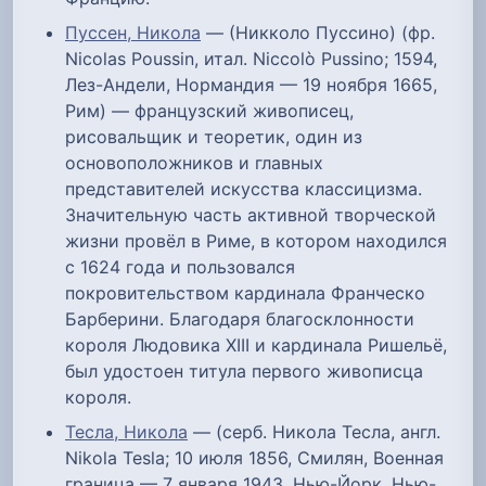
Пуссен, Никола
— (Никколо Пуссино) (фр.
Nicolas Poussin, итал. Niccolò Pussino; 1594,
Лез-Андели, Нормандия — 19 ноября 1665,
Рим) — французский живописец,
рисовальщик и теоретик, один из
основоположников и главных
представителей искусства классицизма.
Значительную часть активной творческой
жизни провёл в Риме, в котором находился
с 1624 года и пользовался
покровительством кардинала Франческо
Барберини. Благодаря благосклонности
короля Людовика XIII и кардинала Ришельё,
был удостоен титула первого живописца
короля.
Тесла, Никола
— (серб. Никола Тесла, англ.
Nikola Tesla; 10 июля 1856, Смилян, Военная
граница — 7 января 1943, Нью-Йорк, Нью-