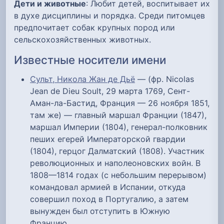
Дети и животные
: Любит детей, воспитывает их
в духе дисциплины и порядка. Среди питомцев
предпочитает собак крупных пород или
сельскохозяйственных животных.
Известные носители имени
Сульт, Никола Жан де Дьё
— (фр. Nicolas
Jean de Dieu Soult, 29 марта 1769, Сент-
Аман-ла-Бастид, Франция — 26 ноября 1851,
там же) — главный маршал Франции (1847),
маршал Империи (1804), генерал-полковник
пеших егерей Императорской гвардии
(1804), герцог Далматский (1808). Участник
революционных и наполеоновских войн. В
1808—1814 годах (с небольшим перерывом)
командовал армией в Испании, откуда
совершил поход в Португалию, а затем
вынужден был отступить в Южную
Францию.