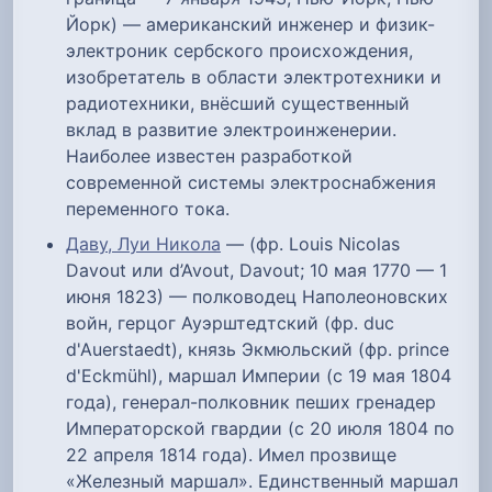
Йорк) — американский инженер и физик-
электроник сербского происхождения,
изобретатель в области электротехники и
радиотехники, внёсший существенный
вклад в развитие электроинженерии.
Наиболее известен разработкой
современной системы электроснабжения
переменного тока.
Даву, Луи Никола
— (фр. Louis Nicolas
Davout или d’Avout, Davout; 10 мая 1770 — 1
июня 1823) — полководец Наполеоновских
войн, герцог Ауэрштедтский (фр. duc
d'Auerstaedt), князь Экмюльский (фр. prince
d'Eckmühl), маршал Империи (с 19 мая 1804
года), генерал-полковник пеших гренадер
Императорской гвардии (с 20 июля 1804 по
22 апреля 1814 года). Имел прозвище
«Железный маршал». Единственный маршал