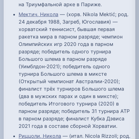
на Триумфальной арке в Париже.
Мектич, Никола
— (хорв. Nikola Mektić; род.
24 декабря 1988, Загреб, Югославия) —
хорватский теннисист, бывшая первая
ракетка мира в парном разряде; чемпион
Олимпийских игр 2020 года в парном
разряде; победитель одного турнира
Большого шлема в парном разряде
(Уимблдон-2021); победитель одного
турнира Большого шлема в миксте
(Открытый чемпионат Австралии-2020);
финалист трёх турниров Большого шлема
(два в мужских парах и один в миксте);
победитель Итогового турнира (2020) в
парном разряде; победитель 31 турнира ATP
в парном разряде; финалист Кубка Дэвиса
2021 года в составе сборной Хорватии.
Риццоли, Никола
— (итал. Nicola Rizzoli; род.