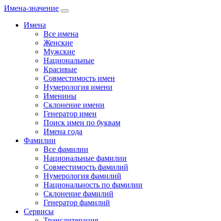
Имена-значение
Имена
Все имена
Женские
Мужские
Национальные
Красивые
Совместимость имен
Нумерология имени
Именины
Склонение имени
Генератор имен
Поиск имен по буквам
Имена года
Фамилии
Все фамилии
Национальные фамилии
Совместимость фамилий
Нумерология фамилий
Национальность по фамилии
Склонение фамилий
Генератор фамилий
Сервисы
Транслитерация