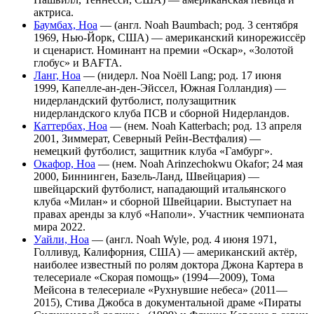
актриса.
Баумбах, Ноа
— (англ. Noah Baumbach; род. 3 сентября
1969, Нью-Йорк, США) — американский кинорежиссёр
и сценарист. Номинант на премии «Оскар», «Золотой
глобус» и BAFTA.
Ланг, Ноа
— (нидерл. Noa Noëll Lang; род. 17 июня
1999, Капелле-ан-ден-Эйссел, Южная Голландия) —
нидерландский футболист, полузащитник
нидерландского клуба ПСВ и сборной Нидерландов.
Каттербах, Ноа
— (нем. Noah Katterbach; род. 13 апреля
2001, Зиммерат, Северный Рейн-Вестфалия) —
немецкий футболист, защитник клуба «Гамбург».
Окафор, Ноа
— (нем. Noah Arinzechokwu Okafor; 24 мая
2000, Биннинген, Базель-Ланд, Швейцария) —
швейцарский футболист, нападающий итальянского
клуба «Милан» и сборной Швейцарии. Выступает на
правах аренды за клуб «Наполи». Участник чемпионата
мира 2022.
Уайли, Ноа
— (англ. Noah Wyle, род. 4 июня 1971,
Голливуд, Калифорния, США) — американский актёр,
наиболее известный по ролям доктора Джона Картера в
телесериале «Скорая помощь» (1994—2009), Тома
Мейсона в телесериале «Рухнувшие небеса» (2011—
2015), Стива Джобса в документальной драме «Пираты