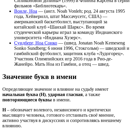
Силиконовой долины» (1999) и Флинна Карсена в серии
фильмов «Библиотекарь».
Вонле, Ноа
— (англ. Noah Vonleh; род. 24 августа 1995
года, Хейверилл, штат Массачусетс, США) —
американский баскетболист, выступающий за
китайский клуб «Шанхай Шаркс». Во время
студенческой карьеры играл за команду Индианского
университета «Индиана Хузерс».
Сундберг, Ноа Сонко
— (швед. Jonatan Noah Kemeseng
Sonko Sundberg; 6 июня 1996, Стокгольм) — шведский и
гамбийский футболист, защитник клуба «Лудогорец».
Участник Олимпийских игр 2016 года в Рио-де-
Жанейро. Мать Ноа из Гамбии, а отец — швед.
Значение букв в имени
Определяющее значение и влияние на судьбу имеют
начальная буква (Н)
,
ударная гласная
, а также
повторяющиеся буквы
в имени.
Н
– обозначает волевого, независимого и критически
мыслящего человека, готового отстаивать своё мнение,
активно участвуя в дискуссиях и сопротивляясь внешнему
влиянию.