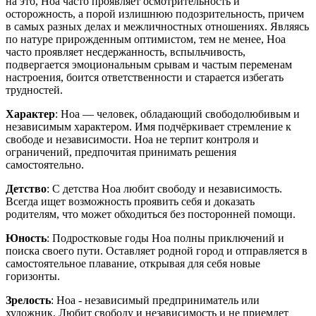
на это, Ноа часто проявляет осмотрительность и
осторожность, а порой излишнюю подозрительность, причем
в самых разных делах и межличностных отношениях. Являясь
по натуре прирожденным оптимистом, тем не менее, Ноа
часто проявляет несдержанность, вспыльчивость,
подвергается эмоциональным срывам и частым переменам
настроения, боится ответственности и старается избегать
трудностей.
Характер
: Ноа — человек, обладающий свободолюбивым и
независимым характером. Имя подчёркивает стремление к
свободе и независимости. Ноа не терпит контроля и
ограничений, предпочитая принимать решения
самостоятельно.
Детство
: С детства Ноа любит свободу и независимость.
Всегда ищет возможность проявить себя и доказать
родителям, что может обходиться без посторонней помощи.
Юность
: Подростковые годы Ноа полны приключений и
поиска своего пути. Оставляет родной город и отправляется в
самостоятельное плавание, открывая для себя новые
горизонты.
Зрелость
: Ноа - независимый предприниматель или
художник. Любит свободу и независимость и не приемлет