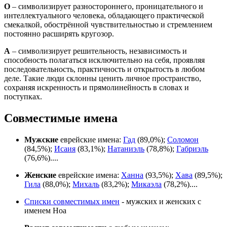
О
– символизирует разностороннего, проницательного и
интеллектуального человека, обладающего практической
смекалкой, обострённой чувствительностью и стремлением
постоянно расширять кругозор.
А
– символизирует решительность, независимость и
способность полагаться исключительно на себя, проявляя
последовательность, практичность и открытость в любом
деле. Такие люди склонны ценить личное пространство,
сохраняя искренность и прямолинейность в словах и
поступках.
Совместимые имена
Мужские
еврейские имена:
Гад
(89,0%);
Соломон
(84,5%);
Исаия
(83,1%);
Натаниэль
(78,8%);
Габриэль
(76,6%)....
Женские
еврейские имена:
Ханна
(93,5%);
Хава
(89,5%);
Гила
(88,0%);
Михаль
(83,2%);
Микаэла
(78,2%)....
Списки совместимых имен
- мужских и женских с
именем Ноа