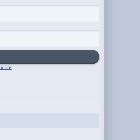
ности