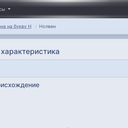
исы
на на букву Н
Нолвен
 характеристика
оисхождение