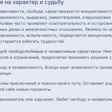
 на характер и судьбу
зависимости, свободе, характеризуется инициативност
ержанность, выдержку, умиротворение, хладнокровие 
 Нолвен часто проявляет осмотрительность и осторож
зных делах и межличностных отношениях. Являясь по 
сдержанность, вспыльчивость, подвергается эмоциона
 старается избегать трудностей.
ющий свободолюбивым и независимым характером. Имя 
роля и ограничений, предпочитая принимать решения 
боду и независимость. Всегда ищет возможность прояви
омощи.
лны приключений и поиска своего пути. Оставляет род
ля себя новые горизонты.
приниматель или художник. Любит свободу и независим