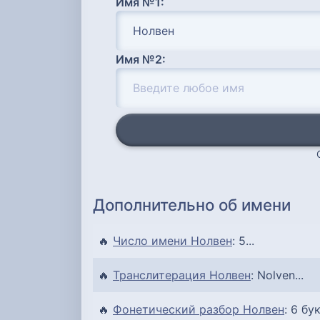
Имя №1:
Имя №2:
Дополнительно об имени
🔥
Число имени Нолвен
: 5...
🔥
Транслитерация Нолвен
: Nolven...
🔥
Фонетический разбор Нолвен
: 6 бу