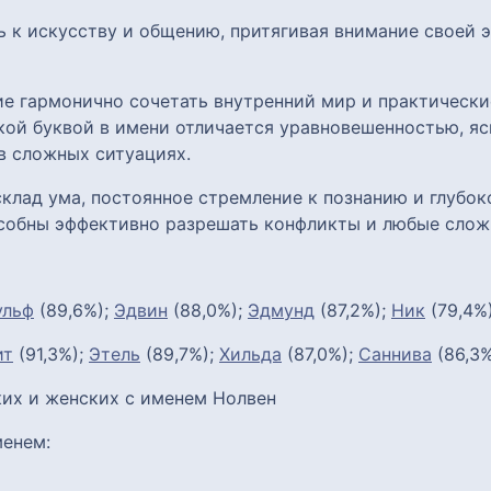
ь к искусству и общению, притягивая внимание своей
ие гармонично сочетать внутренний мир и практически
кой буквой в имени отличается уравновешенностью, яс
в сложных ситуациях.
клад ума, постоянное стремление к познанию и глубок
собны эффективно разрешать конфликты и любые слож
ульф
(89,6%);
Эдвин
(88,0%);
Эдмунд
(87,2%);
Ник
(79,4%
ит
(91,3%);
Этель
(89,7%);
Хильда
(87,0%);
Саннива
(86,3%
их и женских с именем Нолвен
енем: