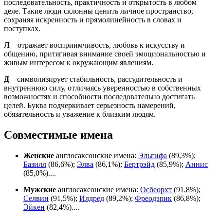
последовательность, практичность и открытость в любом
деле. Такие люди склонны ценить личное пространство,
сохраняя искренность и прямолинейность в словах и
поступках.
Л
– отражает восприимчивость, любовь к искусству и
общению, притягивая внимание своей эмоциональностью и
живым интересом к окружающим явлениям.
Д
– символизирует стабильность, рассудительность и
внутреннюю силу, отличаясь уверенностью в собственных
возможностях и способности последовательно достигать
целей. Буква подчеркивает серьезность намерений,
обязательность и уважение к близким людям.
Совместимые имена
Женские
англосаксонские имена:
Эльгифа
(89,3%);
Базилл
(86,6%);
Элва
(86,1%);
Бертрэйд
(85,9%);
Аннис
(85,0%)....
Мужские
англосаксонские имена:
Осбеорхт
(91,8%);
Селвин
(91,5%);
Илдред
(89,2%);
Фреодэрик
(86,8%);
Эйкен
(82,4%)....