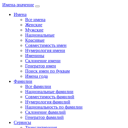
Имена-значение
Имена
Все имена
Женские
Мужские
Национальные
Красивые
Совместимость имен
Нумерология имени
Именины
Склонение имени
Генератор имен
Поиск имен по буквам
Имена года
Фамилии
Все фамилии
Национальные фамилии
Совместимость фамилий
Нумерология фамилий
Национальность по фамилии
Склонение фамилий
Генератор фамилий
Сервисы
Транслитерация