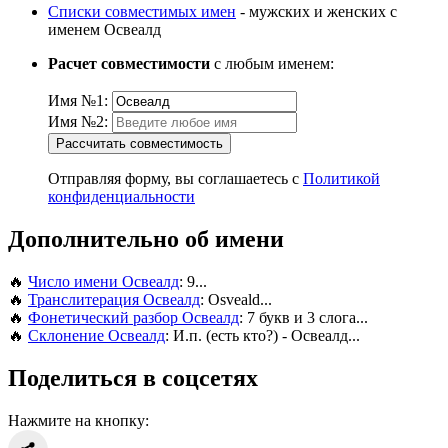
Списки совместимых имен
- мужских и женских с
именем Освеалд
Расчет совместимости
с любым именем:
Имя №1:
Имя №2:
Рассчитать совместимость
Отправляя форму, вы соглашаетесь с
Политикой
конфиденциальности
Дополнительно об имени
🔥
Число имени Освеалд
: 9...
🔥
Транслитерация Освеалд
: Osveald...
🔥
Фонетический разбор Освеалд
: 7 букв и 3 слога...
🔥
Склонение Освеалд
: И.п. (есть кто?) - Освеалд...
Поделиться в соцсетях
Нажмите на кнопку: