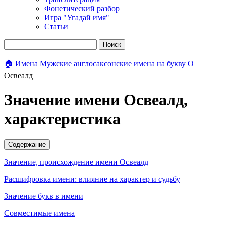
Фонетический разбор
Игра "Угадай имя"
Статьи
Поиск
🏠
Имена
Мужские англосаксонские имена на букву О
Освеалд
Значение имени Освеалд,
характеристика
Содержание
Значение, происхождение имени Освеалд
Расшифровка имени: влияние на характер и судьбу
Значение букв в имени
Совместимые имена