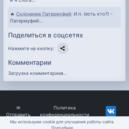
🔥
Склонение Патермуфий
: И.п. (есть кто?) -
Патермуфий...
Поделиться в соцсетях
Нажмите на кнопку:
Комментарии
Загрузка комментариев…
✉
Политика
Отправить
конфиденциальности
сообщение
imena-znachenie.ru, ©
Мы используем cookie для улучшения работы сайта.
Подробнее
2012-2026