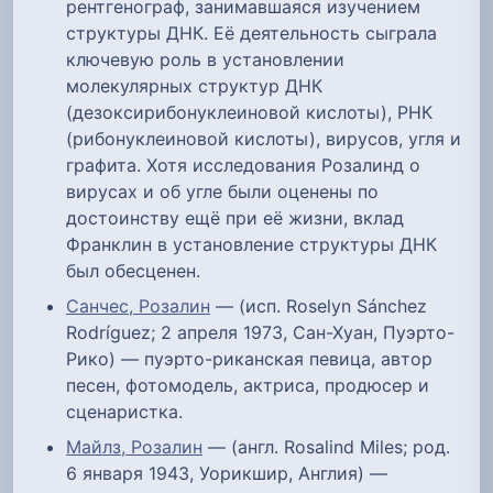
рентгенограф, занимавшаяся изучением
структуры ДНК. Её деятельность сыграла
ключевую роль в установлении
молекулярных структур ДНК
(дезоксирибонуклеиновой кислоты), РНК
(рибонуклеиновой кислоты), вирусов, угля и
графита. Хотя исследования Розалинд о
вирусах и об угле были оценены по
достоинству ещё при её жизни, вклад
Франклин в установление структуры ДНК
был обесценен.
Санчес, Розалин
— (исп. Roselyn Sánchez
Rodríguez; 2 апреля 1973, Сан-Хуан, Пуэрто-
Рико) — пуэрто-риканская певица, автор
песен, фотомодель, актриса, продюсер и
сценаристка.
Майлз, Розалин
— (англ. Rosalind Miles; род.
6 января 1943, Уорикшир, Англия) —