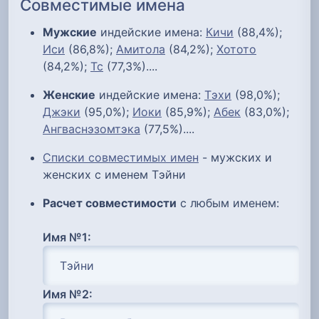
Совместимые имена
Мужские
индейские имена:
Кичи
(88,4%);
Иси
(86,8%);
Амитола
(84,2%);
Хотото
(84,2%);
Тс
(77,3%)....
Женские
индейские имена:
Тэхи
(98,0%);
Джэки
(95,0%);
Иоки
(85,9%);
Абек
(83,0%);
Ангваснэзомтэка
(77,5%)....
Списки совместимых имен
- мужских и
женских с именем Тэйни
Расчет совместимости
с любым именем:
Имя №1:
Имя №2: