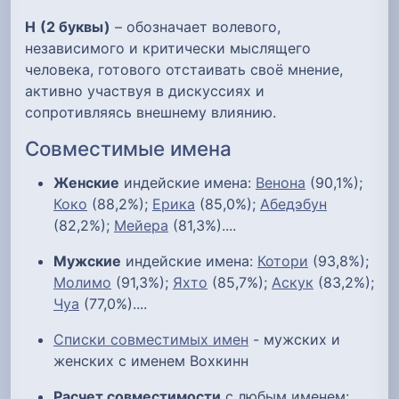
Н
(2 буквы)
– обозначает волевого,
независимого и критически мыслящего
человека, готового отстаивать своё мнение,
активно участвуя в дискуссиях и
сопротивляясь внешнему влиянию.
Совместимые имена
Женские
индейские имена:
Венона
(90,1%);
Коко
(88,2%);
Ерика
(85,0%);
Абедэбун
(82,2%);
Мейера
(81,3%)....
Мужские
индейские имена:
Котори
(93,8%);
Молимо
(91,3%);
Яхто
(85,7%);
Аскук
(83,2%);
Чуа
(77,0%)....
Списки совместимых имен
- мужских и
женских с именем Вохкинн
Расчет совместимости
с любым именем: