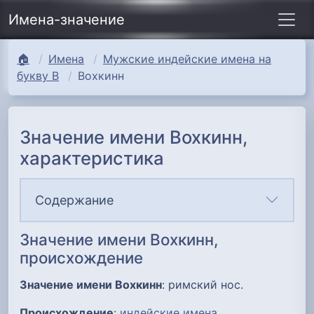
Имена-значение
🏠
Имена
Мужские индейские имена на
букву В
Вохкинн
Значение имени Вохкинн,
характеристика
Содержание
Значение имени Вохкинн,
происхождение
Значение имени Вохкинн
: римский нос.
Происхождение
:
индейские имена
.