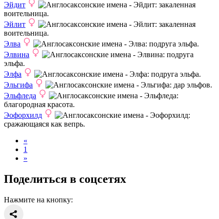
Эйдит
: закаленная
воительница.
Эйлит
: закаленная
воительница.
Элва
: подруга эльфа.
Элвина
: подруга
эльфа.
Элфа
: подруга эльфа.
Эльгифа
: дар эльфов.
Эльфледа
:
благородная красота.
Эофорхилд
:
сражающаяся как вепрь.
«
1
»
Поделиться в соцсетях
Нажмите на кнопку: