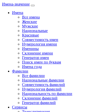
Имена-значение
Имена
Все имена
Женские
Мужские
Национальные
Красивые
Совместимость имен
Нумерология имени
Именины
Склонение имени
Генератор имен
Поиск имен по буквам
Имена года
Фамилии
Все фамилии
Национальные фамилии
Совместимость фамилий
Нумерология фамилий
Национальность по фамилии
Склонение фамилий
Генератор фамилий
Сервисы
Транслитерация