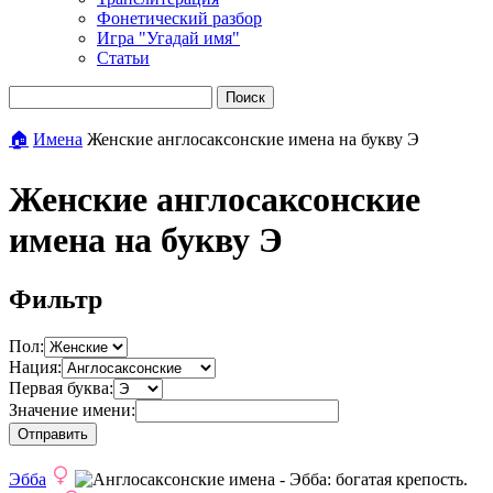
Фонетический разбор
Игра "Угадай имя"
Статьи
Поиск
🏠
Имена
Женские англосаксонские имена на букву Э
Женские англосаксонские
имена на букву Э
Фильтр
Пол:
Нация:
Первая буква:
Значение имени:
Отправить
Эбба
: богатая крепость.