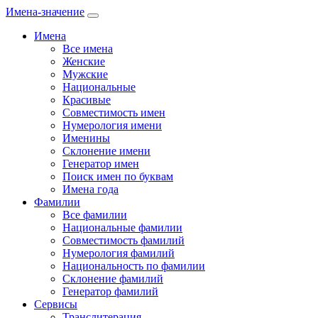
Имена-значение
Имена
Все имена
Женские
Мужские
Национальные
Красивые
Совместимость имен
Нумерология имени
Именины
Склонение имени
Генератор имен
Поиск имен по буквам
Имена года
Фамилии
Все фамилии
Национальные фамилии
Совместимость фамилий
Нумерология фамилий
Национальность по фамилии
Склонение фамилий
Генератор фамилий
Сервисы
Транслитерация