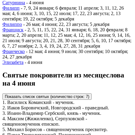
Сатурнина
- 4 июня
Филипп
- 7, 9, 24 января; 6 февраля; 11 апреля; 3, 11, 12, 26
мая; 4, 6 июня; 3, 10, 15, 22 июля; 17, 22, 23 августа; 2, 13
сентября; 19, 22 октября; 5 декабря
Филиппо
- 26 мая; 4 июня; 22, 23 августа; 5 декабря
Франциск
- 2, 5, 11, 15, 22, 24, 31 января; 6, 18, 20 февраля; 8
марта; 2, 20 апреля; 11, 12, 25 мая; 4, 12, 16, 25 июня; 9, 14, 16,
21 июля; 9 августа; 20, 21, 28, 30 сентября; 5, 6, 10, 17 октября;
6, 7, 27 ноября; 2, 3, 4, 19, 24, 27, 28, 31 декабря
Франческо
- 12 мая; 4 июня; 9 июля; 30 сентября; 10 октября;
24, 27 декабря
Элизабета
- 4 июня
Святые покровители из месяцеслова
на 4 июня
Показать список святых (количество строк: 7)
1. Василиск Команский - мученик.
2. Иаков Боровичский, Новгородский - праведный.
3. Иоанн-Владимир Сербский, князь - мученик.
4. Максим (Жижиленко), Серпуховской -
священномученик епископ.
5. Михаил Борисов - священномученик пресвитер.
6. Павел Триполитанский, Пелопонесский -