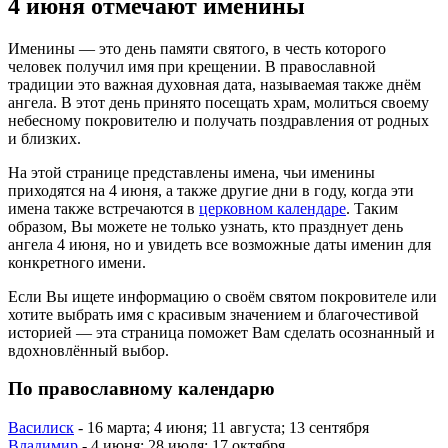
4 июня отмечают именины
Именины — это день памяти святого, в честь которого
человек получил имя при крещении. В православной
традиции это важная духовная дата, называемая также днём
ангела. В этот день принято посещать храм, молиться своему
небесному покровителю и получать поздравления от родных
и близких.
На этой странице представлены имена, чьи именины
приходятся на 4 июня, а также другие дни в году, когда эти
имена также встречаются в
церковном календаре
. Таким
образом, Вы можете не только узнать, кто празднует день
ангела 4 июня, но и увидеть все возможные даты именин для
конкретного имени.
Если Вы ищете информацию о своём святом покровителе или
хотите выбрать имя с красивым значением и благочестивой
историей — эта страница поможет Вам сделать осознанный и
вдохновлённый выбор.
По православному календарю
Василиск
- 16 марта; 4 июня; 11 августа; 13 сентября
Владимир
- 4 июня; 28 июля; 17 октября