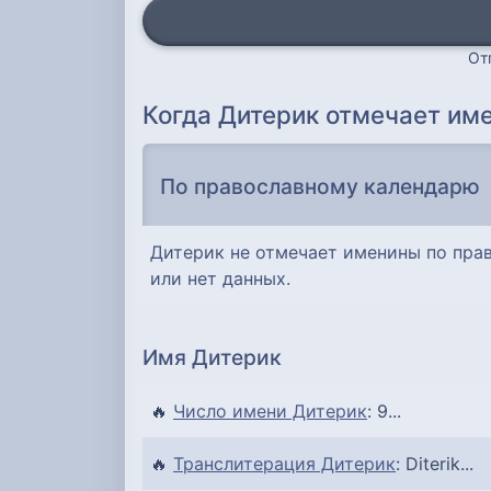
От
Когда Дитерик отмечает им
По православному календарю
Дитерик не отмечает именины по пра
или нет данных.
Имя Дитерик
🔥
Число имени Дитерик
: 9...
🔥
Транслитерация Дитерик
: Diterik...