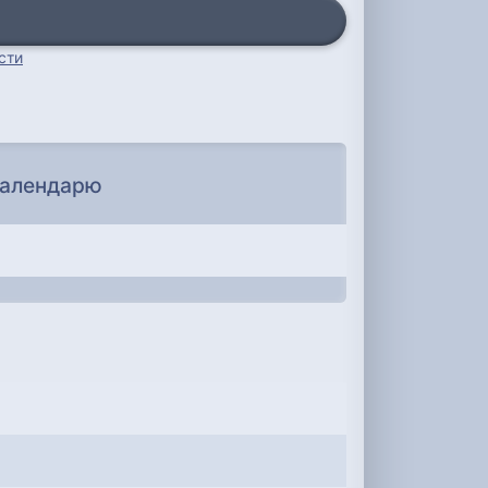
сти
календарю