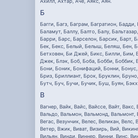
Ахилл, Ахтар, Аче, Аякс, Аян.
Б
Багги, Багз, Баграм, Багратион, Бадди, 
Баламут, Баллу, Балто, Балу, Бальтазар
Барри, Барс, Барселон, Барсик, Барт, Б
Бек, Бекс, Белый, Белыш, Беляш, Бен, 
Бетховен, Би Джей, Бикс, Билли, Бим, 
Джек, Блэк, Боб, Боба, Бобби, Боббик, 
Бони, Боник, Бонифаций, Бонни, Бонус,
Бриз, Бриллиант, Брок, Бруклин, Бруно,
Бутч, Буч, Бучи, Бучик, Буш, Буян, Бэкх
В
Вагнер, Вайк, Вайс, Вайссе, Вайт, Вакс,
Вальдо, Вальмон, Вальмонд, Вальмонт, Ва
Вегас, Везунчик, Велес, Великан, Велс, 
Ветер, Вжик, Виват, Визирь, Вий, Викин
Вильян, Винди, Виннер, Винни, Винс, Вин