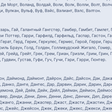
н Де Морт, Воланд, Волдай, Воли, Волк, Волли, Волт, Вол
и, Вулкан, Вульф, Вуф, Вэйс, Вэлиант, Вэлс, Вэлтон.
зарь, Гай, Галантный Гангстер, Гамбер, Гамбит, Гамлет, 
ри Поттер, Гарри, Гарфилд, Гарфильд, Гаспар, Гастон, Гаф
 Герат, Герд, Герик, Геркулес, Гермес, Герой, Герри, Гер
риль Браун, Голд, Голден, Голливудский Жигало, Гомер, 
рей, Грейд, Грейт, Грек, Грем, Гриан, Гризли, Грим, Грин,
, Гудвин, Густав, Гуфи, Гуч, Гучи, Гэри, Гэрри, Гюнтер.
он, Даймонд, Даймонт, Дайрон, Дайс, Дайсон, Дак, Дакар
 Данко, Данте, Дантес, Дар, Дарвин, Дарик, Дарин, Дар
демона, Дей, Дейв, Дейк, Дейл, Дейман, Деймон, Деймос,
вер, Денди, Дени, Денн, Денни, Денс, Денчик, Деп, Дер
Джанго, Джанни, Джаспер, Джаст, Джасти, Джастин, Д
, Джейс, Джейсон, Джек, Джеки, Джекс, Джекси, Дже