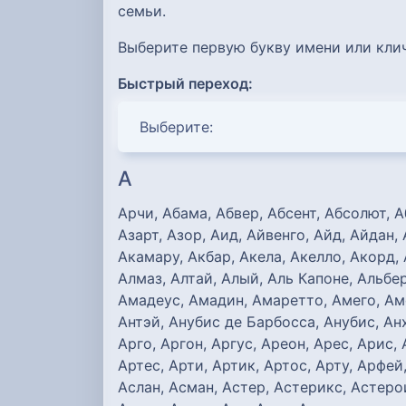
семьи.
Выберите первую букву имени или кли
Быстрый переход:
А
Аpчи, Абама, Абвер, Абсент, Абсолют, А
Азарт, Азор, Аид, Айвенго, Айд, Айдан,
Акамару, Акбар, Акела, Акелло, Акорд, 
Алмаз, Алтaй, Алый, Аль Капоне, Альбер
Амадеус, Амадин, Амаретто, Амего, Аме
Антэй, Анубис де Барбосса, Анубис, Анх
Арго, Аргон, Аргус, Ареон, Арес, Арис,
Артес, Арти, Артик, Артос, Арту, Арфей
Аслан, Асман, Астер, Астерикс, Астерои