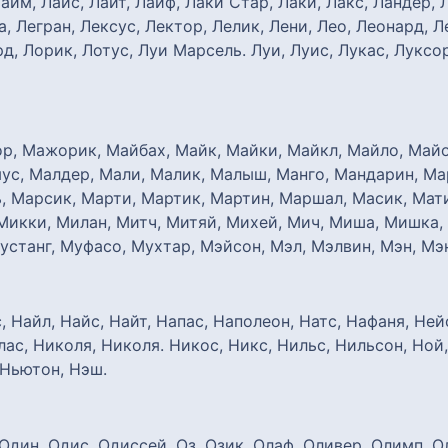
Лайм, Лайс, Лайт, Лайф, Лаки Стар, Лаки, Лакс, Ландер, 
а, Легран, Лексус, Лектор, Лелик, Лени, Лео, Леонард, 
д, Лорик, Лотус, Луи Марсель. Луи, Луис, Лукас, Луксор
р, Мажорик, Майбах, Майк, Майки, Майкл, Майло, Майо
с, Малдер, Мали, Малик, Малыш, Манго, Мандарин, Мар
, Марсик, Марти, Мартик, Мартин, Маршал, Масик, Мат
Микки, Милан, Митч, Митяй, Михей, Мич, Миша, Мишка,
станг, Муфасо, Мухтар, Мэйсон, Мэл, Мэлвин, Мэн, Мэн
 Найл, Найс, Найт, Напас, Наполеон, Натс, Нафаня, Ней
лас, Николя, Николя. Никос, Никс, Нильс, Нильсон, Ной
 Ньютон, Нэш.
 Один, Одис, Одиссей, Оз, Озик, Олаф, Оливер, Олимп. 