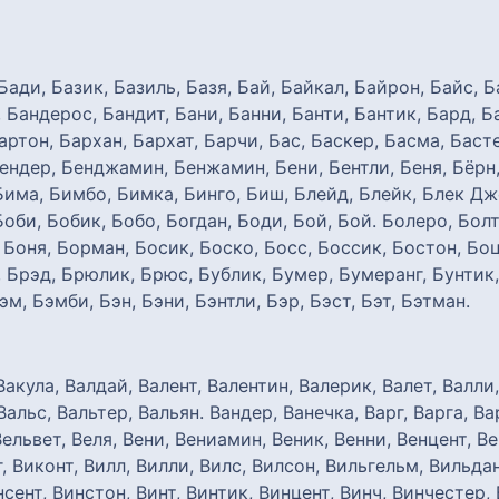
Бади, Базик, Базиль, Базя, Бай, Байкал, Байрон, Байс, Б
, Бандерос, Бандит, Бани, Банни, Банти, Бантик, Бард, 
артон, Бархан, Бархат, Барчи, Бас, Баскер, Басма, Басте
Бендер, Бенджамин, Бенжамин, Бени, Бентли, Беня, Бёрн,
Бима, Бимбо, Бимка, Бинго, Биш, Блейд, Блейк, Блек Дже
Боби, Бобик, Бобо, Богдан, Боди, Бой, Бой. Болеро, Бол
 Боня, Борман, Босик, Боско, Босс, Боссик, Бостон, Боц
 Брэд, Брюлик, Брюс, Бублик, Бумер, Бумеранг, Бунтик, 
эм, Бэмби, Бэн, Бэни, Бэнтли, Бэр, Бэст, Бэт, Бэтман.
 Вакула, Валдай, Валент, Валентин, Валерик, Валет, Валли
льс, Вальтер, Вальян. Вандер, Ванечка, Варг, Варга, Вар
Вельвет, Веля, Вени, Вениамин, Веник, Венни, Венцент, В
г, Виконт, Вилл, Вилли, Вилс, Вилсон, Вильгельм, Вильдa
сент, Винстон, Винт, Винтик, Винцент, Винч, Винчестер, 