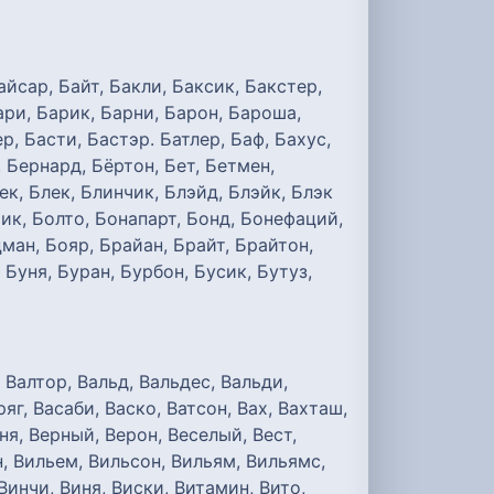
айсар, Байт, Бакли, Баксик, Бакстер,
Бари, Барик, Барни, Барон, Бароша,
р, Басти, Бастэр. Батлер, Баф, Бахус,
 Бернард, Бёртон, Бет, Бетмен,
к, Блек, Блинчик, Блэйд, Блэйк, Блэк
тик, Болто, Бонапарт, Бонд, Бонефаций,
ман, Бояр, Брайан, Брайт, Брайтон,
Буня, Буран, Бурбон, Бусик, Бутуз,
, Валтор, Вальд, Вальдес, Вальди,
яг, Васаби, Васко, Ватсон, Вах, Вахташ,
еня, Верный, Верон, Веселый, Вест,
н, Вильем, Вильсон, Вильям, Вильямс,
Винчи, Виня, Виски, Витамин, Вито,