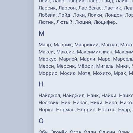
Лeйк, Лавр, Лаврик, Лаер, Лайд, Лайк, 
Ларсик, Ларсон, Лас Вегас, Ластик, Лёв
Лобзик, Лойд, Локи, Локки, Лондон, Лор
Лютик, Лютый, Люций, Люцифер.
М
Мавр, Маврик, Маврикий, Магнат, Мажо
Макси, Максик, Максимиллиан, Максиму
Маркус, Марлей, Марли, Марс, Марсель
Мерси, Мерсик, Мёрфи, Мигель, Мики, 
Моррис, Мосик, Мотя, Мохито, Мрак, Му
Н
Найджел, Найджил, Найк, Найки, Найкс,
Несквик, Ник, Никас, Ники, Нико, Нико
Норка, Норман, Норрис, Нортон, Нуар,
О
Оби, Огонёк, Огра, Одди, Оджин, Одик,