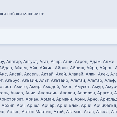
чки собаки мальчика:
бу, Аватар, Август, Агат, Агир, Агни, Агрон, Адам, Аджи
 Айдар, Айден, Айк, Айкис, Айран, Айриш, Айро, Айрон, А
Акс, Аксай, Аксель, Актай, Алай, Алакай, Алан, Алек, Ал
т, Альбус, Альвин, Альт, Альтаир, Альтай, Альтар, Альф
тист, Амиго, Амир, Амодей, Амон, Амулет, Амур, Амурчи
ель, Анчар, Анчи, Апельсин, Аполон, Апполон, Арагон, 
 Аристократ, Аркан, Арман, Армани, Арни, Арно, Арнольд
, Архип, Арч, Арчел, Арчер, Арчи Блек, Арчи, Арчибальд
д, Астин, Астон Мартин, Атай, Атаман, Атас, Атила, Ати