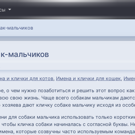
исы
бак-мальчиков
ак-мальчиков
на и клички для котов
,
Имена и клички для кошек
,
Имен
е, о чем нужно позаботиться и решить этот вопрос как
всю свою жизнь. Чаще всего собакам мальчикам даютс
 хозяева дают кличку собаке мальчику исходя из особ
ни для собаки мальчика использовать только короткие
, чтобы кличка собаки начиналась с согласной буквы. 
 имена, которые созвучны часто используемым команда