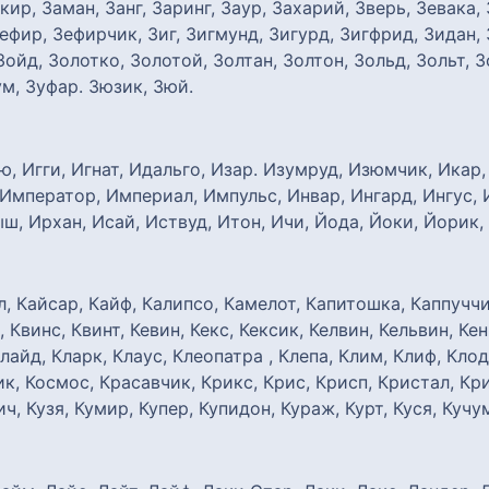
акир, Заман, Занг, Заринг, Заур, Захарий, Зверь, Зевака,
Зефир, Зефирчик, Зиг, Зигмунд, Зигурд, Зигфрид, Зидан, 
Зойд, Золотко, Золотой, Золтан, Золтон, Зольд, Зольт, З
ум, Зуфар. Зюзик, Зюй.
ю, Игги, Игнат, Идальго, Изар. Изумруд, Изюмчик, Икар,
мператор, Империал, Импульс, Инвар, Ингард, Ингус, И
ш, Ирхан, Исай, Иствуд, Итон, Ичи, Йода, Йоки, Йорик,
л, Кайсар, Кайф, Калипсо, Камелот, Капитошка, Каппуччин
 Квинс, Квинт, Кевин, Кекс, Кексик, Келвин, Кельвин, Кен
лайд, Кларк, Клаус, Клеопатра , Клепа, Клим, Клиф, Клод
ик, Космос, Красавчик, Крикс, Крис, Крисп, Кристал, Кр
ич, Кузя, Кумир, Купер, Купидон, Кураж, Курт, Куся, Кучум