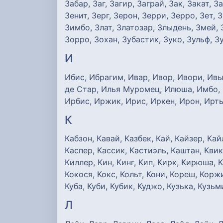
Забар, Заг, Загир, Заграй, Зак, Закат, З
Зенит, Зерг, Зерон, Зерри, Зерро, Зет, 
Зимбо, Злат, Златозар, Злыдень, Змей, 
Зорро, Зохан, Зубастик, Зуко, Зульф, З
И
Ибис, Ибрагим, Ивар, Ивор, Ивори, Ивь
де Стар, Илья Муромец, Илюша, Имбо, И
Ирбис, Иржик, Ирис, Иркен, Ирон, Ирты
К
Кабзон, Кавай, Казбек, Кай, Кайзер, Кай
Каспер, Кассик, Кастиэль, Каштан, Квик,
Киллер, Кин, Кинг, Кип, Кирк, Кирюша, К
Кокося, Кокс, Кольт, Кони, Кореш, Корж
Куба, Куби, Кубик, Куджо, Кузька, Кузьм
Л