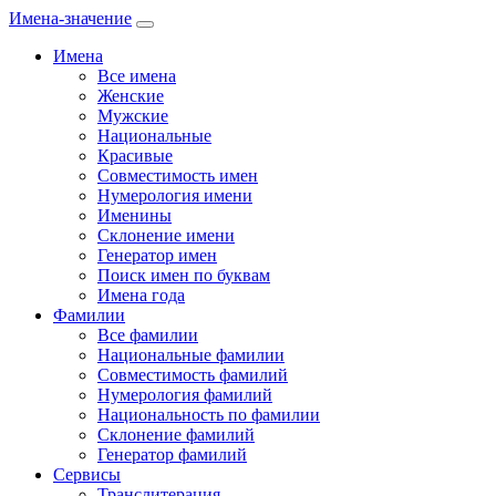
Имена-значение
Имена
Все имена
Женские
Мужские
Национальные
Красивые
Совместимость имен
Нумерология имени
Именины
Склонение имени
Генератор имен
Поиск имен по буквам
Имена года
Фамилии
Все фамилии
Национальные фамилии
Совместимость фамилий
Нумерология фамилий
Национальность по фамилии
Склонение фамилий
Генератор фамилий
Сервисы
Транслитерация