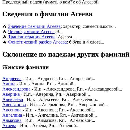
Предложный падеж (думать о ком?): об Агеевой
Сведения о фамилии Агеева
🔥
Значение фамилии Агеева
: характер, совместимость...
🔥
Число фамилии Агеева
: 3...
🔥
Транслитерация Агеева
: Ageeva...
🔥
Фонетический разбор Агеева
: 6 букв и 4 слога...
Склонение по падежам других фамилий 
Женские фамилии
Андреева
- И.п. - Андреева, Р.п. - Андреевой...
Алина
- И.п. - Алина, Р.п. - Алиной...
Александрова
- И.п. - Александрова, Р.п. - Александровой...
Аверина
- И.п. - Аверина, Р.п. - Авериной...
Алексеева
- И.п. - Алексеева, Р.п. - Алексеевой...
Аверьянова
- И.п. - Аверьянова, Р.п. - Аверьяновой...
Аксенова
- И.п. - Аксенова, Р.п. - Аксеновой...
Ангелина
- И.п. - Ангелина, Р.п. - Ангелиной...
Алмазова
- И.п. - Алмазова, Р.п. - Алмазовой...
Агаева
- И.п. - Агаева, Р.п. - Агаевой...