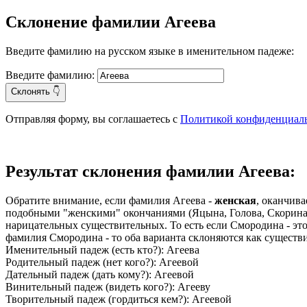
Склонение фамилии Агеева
Введите фамилию на русском языке в именительном падеже:
Введите фамилию:
Склонять 👇
Отправляя форму, вы соглашаетесь с
Политикой конфиденциал
Результат склонения фамилии Агеева:
Обратите внимание, если фамилия Агеева -
женская
, оканчив
подобными "женскими" окончаниями (Яцына, Голова, Скорина, 
нарицательных существительных. То есть если Смородина - эт
фамилия Смородина - то оба варианта склоняются как существ
Именительный падеж (есть кто?): Агеева
Родительный падеж (нет кого?): Агеевой
Дательный падеж (дать кому?): Агеевой
Винительный падеж (видеть кого?): Агееву
Творительный падеж (гордиться кем?): Агеевой