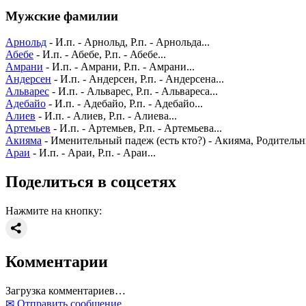
Мужские фамилии
Арнольд
- И.п. - Арнольд, Р.п. - Арнольда...
Абебе
- И.п. - Абебе, Р.п. - Абебе...
Амрани
- И.п. - Амрани, Р.п. - Амрани...
Андерсен
- И.п. - Андерсен, Р.п. - Андерсена...
Альварес
- И.п. - Альварес, Р.п. - Альвареса...
Адебайо
- И.п. - Адебайо, Р.п. - Адебайо...
Алиев
- И.п. - Алиев, Р.п. - Алиева...
Артемьев
- И.п. - Артемьев, Р.п. - Артемьева...
Акияма
- Именительный падеж (есть кто?) - Акияма, Родительны
Араи
- И.п. - Араи, Р.п. - Араи...
Поделиться в соцсетях
Нажмите на кнопку:
Комментарии
Загрузка комментариев…
✉ Отправить сообщение