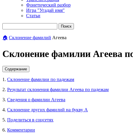
Фонетический разбор
Игра "Угадай имя"
Статьи
Поиск
🏠
Склонение фамилий
Агеева
Склонение фамилии Агеева п
Содержание
1.
Склонение фамилии по падежам
2.
Результат склонения фамилии Агеева по падежам
3.
Сведения о фамилии Агеева
4.
Склонение других фамилий на букву А
5.
Поделиться в соцсетях
6.
Комментарии