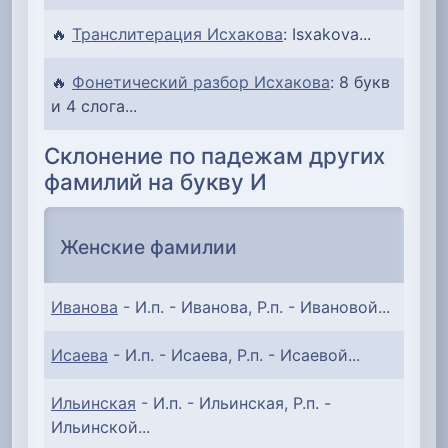
🔥
Транслитерация Исхакова
: Isxakova...
🔥
Фонетический разбор Исхакова
: 8 букв
и 4 слога...
Склонение по падежам других
фамилий на букву И
Женские фамилии
Иванова
- И.п. - Иванова, Р.п. - Ивановой...
Исаева
- И.п. - Исаева, Р.п. - Исаевой...
Ильинская
- И.п. - Ильинская, Р.п. -
Ильинской...