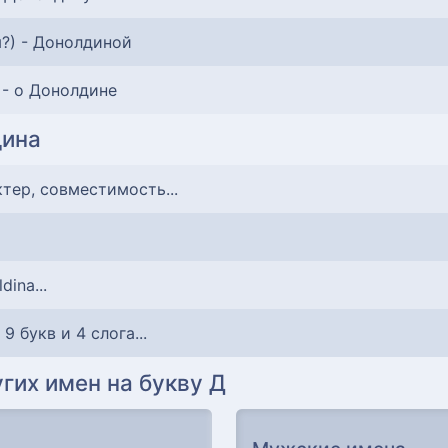
?) - Донолдиной
 - о Донолдине
дина
ктер, совместимость...
dina...
: 9 букв и 4 слога...
гих имен на букву Д