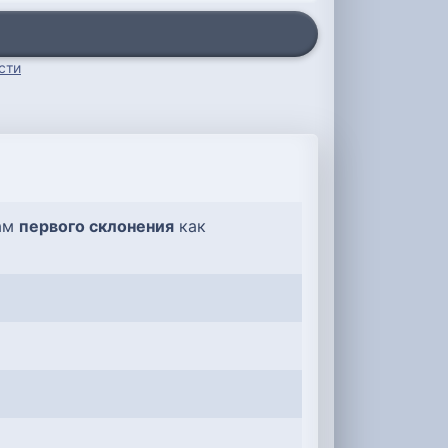
сти
лам
первого склонения
как