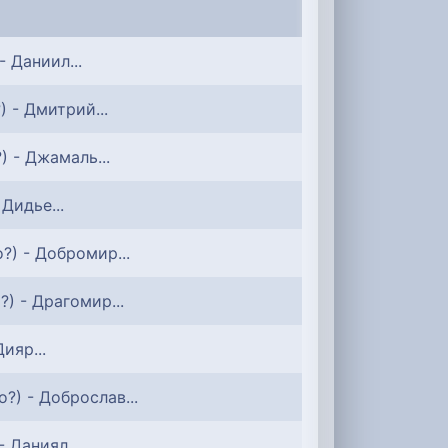
- Даниил...
) - Дмитрий...
?) - Джамаль...
 Дидье...
о?) - Добромир...
?) - Драгомир...
Дияр...
о?) - Доброслав...
- Даниял...