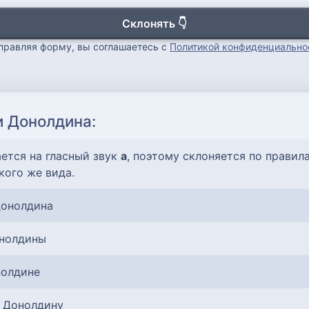
Склонять 👇
правляя форму, вы соглашаетесь с
Политикой конфиденциально
и Донолдина:
ается на гласный звук
а
, поэтому склоняется по прави
кого же вида.
Донолдина
онолдины
нолдине
- Донолдину