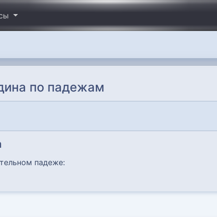
исы
дина по падежам
а
ительном падеже: