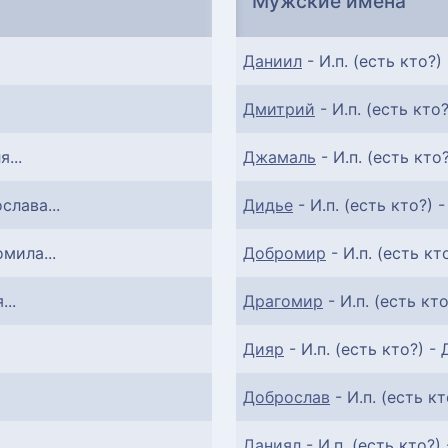
Мужские имена
Даниил
- И.п. (есть кто?) 
Дмитрий
- И.п. (есть кто?
...
Джамаль
- И.п. (есть кто
слава...
Дидье
- И.п. (есть кто?) -
омила...
Добромир
- И.п. (есть кт
...
Драгомир
- И.п. (есть кто
Дияр
- И.п. (есть кто?) - 
Доброслав
- И.п. (есть кт
Даниял
- И.п. (есть кто?) 