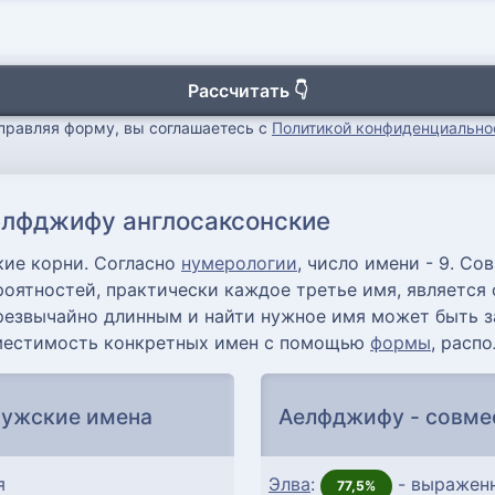
Рассчитать 👇
правляя форму, вы соглашаетесь с
Политикой конфиденциально
лфджифу англосаксонские
ие корни. Согласно
нумерологии
, число имени - 9. С
вероятностей, практически каждое третье имя, являетс
езвычайно длинным и найти нужное имя может быть з
местимость конкретных имен с помощью
формы
, расп
мужские имена
Аелфджифу - совме
я
Элва
:
- выражен
77,5%