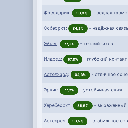
Фреодэрик
:
- редкая гармо
93,3%
Осбеорхт
:
- надёжная связ
84,2%
Эйкен
:
- тёплый союз
77,2%
Илдред
:
- глубокий контакт
87,9%
Аетелхард
:
- отличное соч
94,8%
Эрвиг
:
- устойчивая связь
77,2%
Херебеорхт
:
- выраженный 
85,5%
Аетелред
:
- стабильное со
93,5%