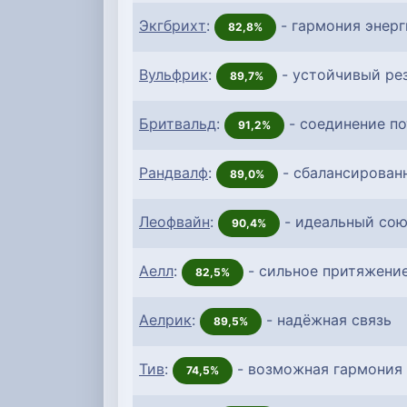
Экгбрихт
:
- гармония энерг
82,8%
Вульфрик
:
- устойчивый ре
89,7%
Бритвальд
:
- соединение п
91,2%
Рандвалф
:
- сбалансирован
89,0%
Леофвайн
:
- идеальный сою
90,4%
Аелл
:
- сильное притяжени
82,5%
Аелрик
:
- надёжная связь
89,5%
Тив
:
- возможная гармония
74,5%