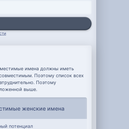
сти
овместимые имена должны иметь
я совместимым. Поэтому список всех
атруднительно. Поэтому
оложенной выше.
стимые женские имена
ный потенциал