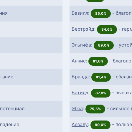
ния
Базилл
:
- благоп
85,0%
ь
Бертрэйд
:
- гар
84,6%
Эльгифа
:
- усто
89,0%
Аннис
:
- благоп
81,0%
етание
Бранда
:
- сбала
81,4%
Батилд
:
- высок
87,0%
потенциал
Эбба
:
- сильное
75,5%
впадение
Аезэлу
:
- полное
90,0%