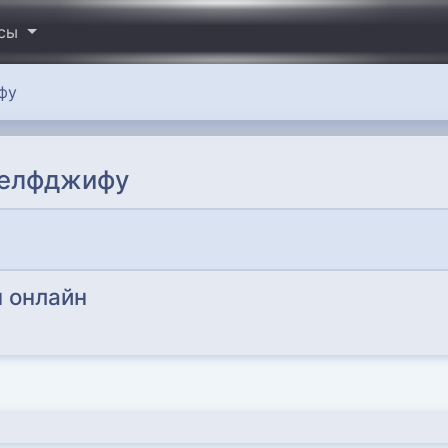
исы
фу
Аелфджифу
 онлайн