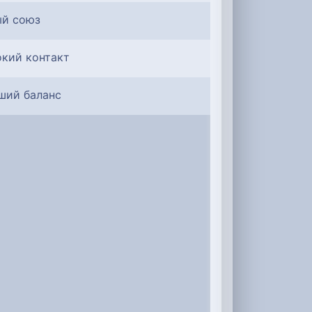
ый союз
окий контакт
ший баланс