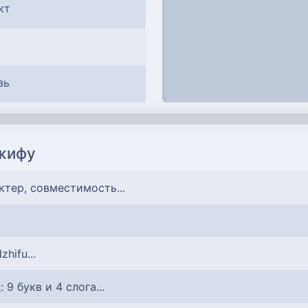
кт
зь
жифу
актер, совместимость...
zhifu...
у
: 9 букв и 4 слога...