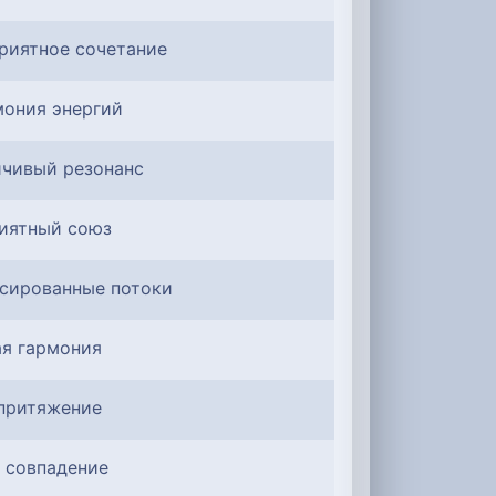
риятное сочетание
мония энергий
йчивый резонанс
риятный союз
нсированные потоки
ая гармония
 притяжение
 совпадение