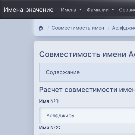
Имена-значение
Имена
Фамилии
Серв
🏠
Совместимость имен
Аелфджи
Совместимость имени 
Содержание
Расчет совместимости имен
Имя №1:
Имя №2: