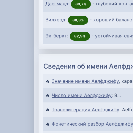
Даегманд
:
- глубокий конта
89,7%
Вилхерд
:
- хороший баланс
88,3%
Экгберкт
:
- устойчивая свя
82,9%
Сведения об имени Аелфд
🔥
Значение имени Аелфджифу
, хар
🔥
Число имени Аелфджифу
: 9...
🔥
Транслитерация Аелфджифу
: Aelfd
🔥
Фонетический разбор Аелфджиф