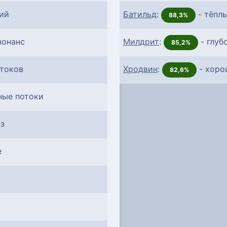
ий
Батильд
:
- тёпл
88,3%
зонанс
Милдрит
:
- глуб
85,2%
отоков
Хродвин
:
- хоро
82,6%
ные потоки
з
е