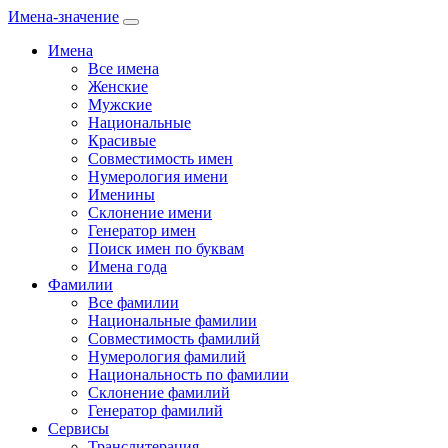
Имена-значение
Имена
Все имена
Женские
Мужские
Национальные
Красивые
Совместимость имен
Нумерология имени
Именины
Склонение имени
Генератор имен
Поиск имен по буквам
Имена года
Фамилии
Все фамилии
Национальные фамилии
Совместимость фамилий
Нумерология фамилий
Национальность по фамилии
Склонение фамилий
Генератор фамилий
Сервисы
Транслитерация