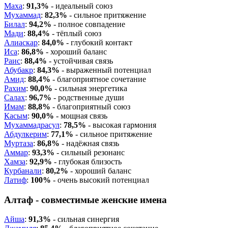
Маха
:
91,3%
- идеальный союз
Мухаммад
:
82,3%
- сильное притяжение
Билал
:
94,2%
- полное совпадение
Мади
:
88,4%
- тёплый союз
Алиаскар
:
84,0%
- глубокий контакт
Иса
:
86,8%
- хороший баланс
Раис
:
88,4%
- устойчивая связь
Абубакр
:
84,3%
- выраженный потенциал
Амид
:
88,4%
- благоприятное сочетание
Рахим
:
90,0%
- сильная энергетика
Салах
:
96,7%
- родственные души
Имам
:
88,8%
- благоприятный союз
Касым
:
90,0%
- мощная связь
Мухаммадрасул
:
78,5%
- высокая гармония
Абдулкерим
:
77,1%
- сильное притяжение
Муртаза
:
86,8%
- надёжная связь
Аммар
:
93,3%
- сильный резонанс
Хамза
:
92,9%
- глубокая близость
Курбанали
:
80,2%
- хороший баланс
Латиф
:
100%
- очень высокий потенциал
Алтаф - совместимые женские имена
Айша
:
91,3%
- сильная синергия