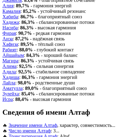
Джамиля
:
85,4%
- благоприятное сочетание
Алия
:
89,7%
- гармония энергий
Камалия
:
85,2%
- устойчивый резонанс
Хабиба
:
86,7%
- благоприятный союз
Хадижа
:
86,3%
- сбалансированные потоки
Насиба
:
86,3%
- высокая гармония
Фирая
:
90,7%
- редкая гармония
Аиза
:
87,2%
- надёжная связь
Хафиза
:
89,5%
- тёплый союз
Рабият
:
88,0%
- глубокий контакт
Айшайым
:
84,3%
- хороший баланс
Магира
:
86,3%
- устойчивая связь
Алима
:
92,5%
- сильная синергия
Адила
:
92,5%
- стабильное совпадение
Хадиша
:
86,3%
- гармония энергий
Лайла
:
98,0%
- родственные души
Аматулла
:
89,0%
- благоприятный союз
Зулейха
:
85,4%
- сбалансированные потоки
Исра
:
88,4%
- высокая гармония
Сведения об имени Алтаф
🔥
Значение имени Алтаф
, характер, совместимость...
🔥
Число имени Алтаф
: 3...
🔥
Транслитерация Алтаф
: Altaf...