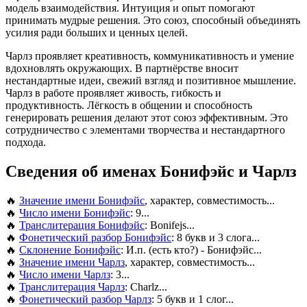
модель взаимодействия. Интуиция и опыт помогают
принимать мудрые решения. Это союз, способный объединять
усилия ради больших и ценных целей.
Чарлз проявляет креативность, коммуникативность и умение
вдохновлять окружающих. В партнёрстве вносит
нестандартные идеи, свежий взгляд и позитивное мышление.
Чарлз в работе проявляет живость, гибкость и
продуктивность. Лёгкость в общении и способность
генерировать решения делают этот союз эффективным. Это
сотрудничество с элементами творчества и нестандартного
подхода.
Сведения об именах Бонифэйс и Чарлз
🔥
Значение имени Бонифэйс
, характер, совместимость...
🔥
Число имени Бонифэйс
: 9...
🔥
Транслитерация Бонифэйс
: Bonifejs...
🔥
Фонетический разбор Бонифэйс
: 8 букв и 3 слога...
🔥
Склонение Бонифэйс
: И.п. (есть кто?) - Бонифэйс...
🔥
Значение имени Чарлз
, характер, совместимость...
🔥
Число имени Чарлз
: 3...
🔥
Транслитерация Чарлз
: Charlz...
🔥
Фонетический разбор Чарлз
: 5 букв и 1 слог...