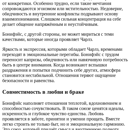
от конкретики. Особенно трудно, если такие мечтания
сопровождаются эгоизмом или мстительностью. Недоверие,
обидчивость и внутренние конфликты подрывают основу
взаимопонимания. Слишком сильная концентрация на себе
делает общение напряжённым и неустойчивым.
Бонифэйс, с другой стороны, не может мириться с теми
качествами, которые иногда проявляет Чарлз.
Яркость и экспрессия, которыми обладает Чарлз, временами
переходят в эмоциональные перегибы. Бонифэйс с трудом
переносит капризы, обидчивость или навязчивую потребность
быть в центре внимания. Когда возникают вспышки
раздражения и попытки подчинить себе других, атмосфера
становится нестабильной. Отношения теряют ощущение
безопасности и равенства.
Совместимость в любви и браке
Бонифэйс наполняет отношения теплотой, вдохновением и
способностью сочувствовать. В таком союзе ценятся идеалы,
искренность и глубокое чувство единства. Любовь
проявляется в заботе, принятии и умении прощать. Вместе
легко строить не только быт, но и эмоциональную гармонию.
Это союз, который придаёт смысл и внутреннюю полноту