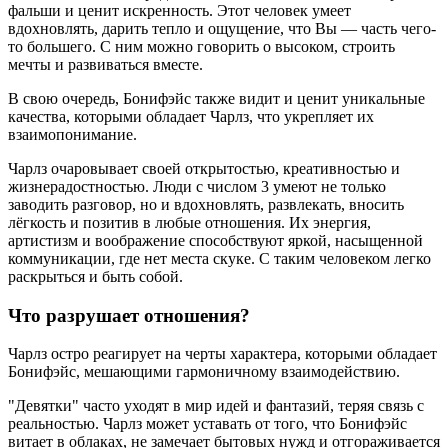
фальши и ценит искренность. Этот человек умеет
вдохновлять, дарить тепло и ощущение, что Вы — часть чего-
то большего. С ним можно говорить о высоком, строить
мечты и развиваться вместе.
В свою очередь, Бонифэйс также видит и ценит уникальные
качества, которыми обладает Чарлз, что укрепляет их
взаимопонимание.
Чарлз очаровывает своей открытостью, креативностью и
жизнерадостностью. Люди с числом 3 умеют не только
заводить разговор, но и вдохновлять, развлекать, вносить
лёгкость и позитив в любые отношения. Их энергия,
артистизм и воображение способствуют яркой, насыщенной
коммуникации, где нет места скуке. С таким человеком легко
раскрыться и быть собой.
Что разрушает отношения?
Чарлз остро реагирует на черты характера, которыми обладает
Бонифэйс, мешающими гармоничному взаимодействию.
"Девятки" часто уходят в мир идей и фантазий, теряя связь с
реальностью. Чарлз может уставать от того, что Бонифэйс
витает в облаках, не замечает бытовых нужд и отгораживается