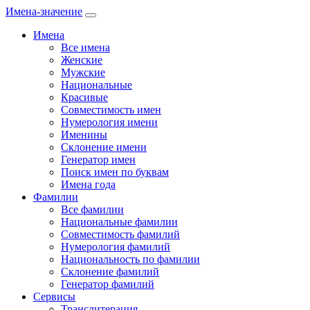
Имена-значение
Имена
Все имена
Женские
Мужские
Национальные
Красивые
Совместимость имен
Нумерология имени
Именины
Склонение имени
Генератор имен
Поиск имен по буквам
Имена года
Фамилии
Все фамилии
Национальные фамилии
Совместимость фамилий
Нумерология фамилий
Национальность по фамилии
Склонение фамилий
Генератор фамилий
Сервисы
Транслитерация