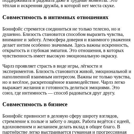
поддерживать и радовать даже в трудные моменты. Это
тёплая и искренняя дружба, в которой нет места скуке.
Совместимость в интимных отношениях
Бонифэйс стремится соединиться не только телесно, но и
душевно. Близость становится способом выразить чувства,
внимание и заботу. Атмосфера доверия и взаимного уважения
делает интим особенно значимым. Здесь важны искренность,
открытость и глубокая эмпатия. Это отношения, в которых
чувственность имеет высокую эмоциональную окраску.
Чарлз проявляет страсть в виде игры, лёгкости и
экспериментов. Близость становится живой, эмоциональной и
наполненной взаимным интересом. Важны не только чувства,
но и весёлое, раскрепощённое взаимодействие. Чарлз легко
выражает желания и готовность делиться эмоциями. Это
союз, где интимность — способ радоваться друг другу.
Совместимость в бизнесе
Бонифэйс привносит в деловую сферу широту взглядов,
стремление к пользе и заботу о людях. Работа ведётся с идеей,
вдохновением и желанием делать вклад в общее благо. В
партнёрстве легко выстраивается гуманная и прогрессивная