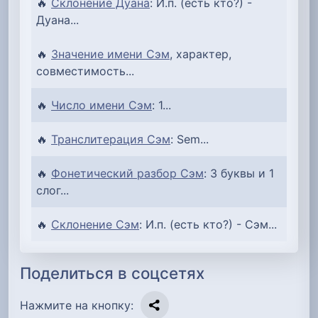
🔥
Склонение Дуана
: И.п. (есть кто?) -
Дуана...
🔥
Значение имени Сэм
, характер,
совместимость...
🔥
Число имени Сэм
: 1...
🔥
Транслитерация Сэм
: Sem...
🔥
Фонетический разбор Сэм
: 3 буквы и 1
слог...
🔥
Склонение Сэм
: И.п. (есть кто?) - Сэм...
Поделиться в соцсетях
Нажмите на кнопку: